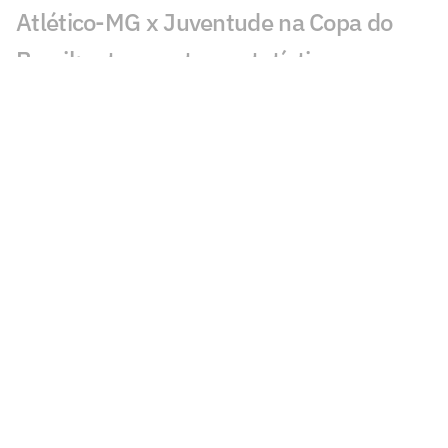
Atlético-MG x Juventude na Copa do
Brasil: retrospecto e estatísticas
Análise: Atlético não pode subestimar o
embalado Juventude
Oitavas da Sul-Americana estão
definidas e garantem valor milionário
aos clubes
Atlético-MG x Juventude: onde assistir e
escalações pela Copa do Brasil
As opções de Domínguez para escalar o
Atlético contra o Juventude
Chaveamento da Sul-Americana: Brasil