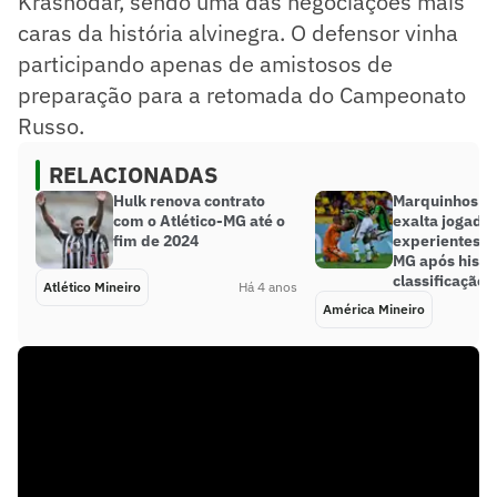
Krasnodar, sendo uma das negociações mais
caras da história alvinegra. O defensor vinha
participando apenas de amistosos de
preparação para a retomada do Campeonato
Russo.
RELACIONADAS
Hulk renova contrato
Marquinhos S
com o Atlético-MG até o
exalta jogado
fim de 2024
experientes d
MG após histó
classificação
Atlético Mineiro
Há 4 anos
América Mineiro