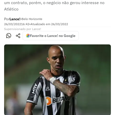
um contrato, porém, o negócio não gerou interesse no
Atlético
Por
Lance!
•
Belo Horizonte
26/03/2022
16:42
•
Atualizado em
26/03/2022
Supervisionado
por
Lance!
Favorite o Lance! no Google