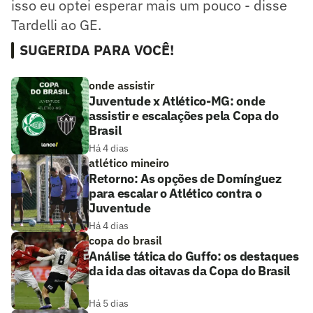
isso eu optei esperar mais um pouco - disse
Tardelli ao GE.
SUGERIDA PARA VOCÊ!
onde assistir
Juventude x Atlético-MG: onde
assistir e escalações pela Copa do
Brasil
Há 4 dias
atlético mineiro
Retorno: As opções de Domínguez
para escalar o Atlético contra o
Juventude
Há 4 dias
copa do brasil
Análise tática do Guffo: os destaques
da ida das oitavas da Copa do Brasil
Há 5 dias