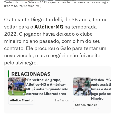
Tardelli deixou o Galo em 2021 e queria mais tempo com a camisa alvinegra
(Pedro Souza/Atlético-MG)
O atacante Diego Tardelli, de 36 anos, tentou
voltar para o
Atlético-MG
na temporada
2022. O jogador havia deixado o clube
mineiro no ano passado, com o fim do seu
contrato. Ele procurou o Galo para tentar um
novo vínculo, mas o negócio não foi aceito
pelo alvinegro.
RELACIONADAS
‘Parceiros’ de grupo,
Atlético-MG x
Atlético-MG e América-
onde assistir,
MG já sabem quando vão
times e desfa
estrear na Libertadores
jogo pela semi
Mineiro
Atlético Mineiro
Há 4 anos
Atlético Mineiro