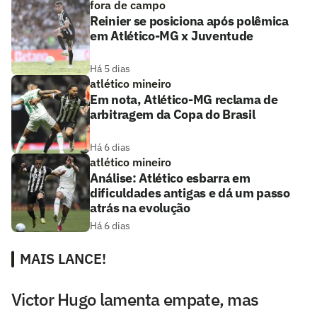
fora de campo
Reinier se posiciona após polêmica
em Atlético-MG x Juventude
Há 5 dias
atlético mineiro
Em nota, Atlético-MG reclama de
arbitragem da Copa do Brasil
Há 6 dias
atlético mineiro
Análise: Atlético esbarra em
dificuldades antigas e dá um passo
atrás na evolução
Há 6 dias
MAIS LANCE!
Victor Hugo lamenta empate, mas