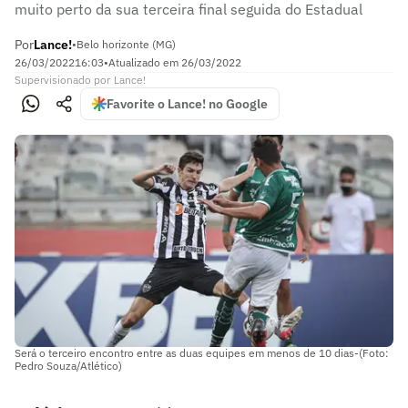
muito perto da sua terceira final seguida do Estadual
Por
Lance!
•
Belo horizonte (MG)
26/03/2022
16:03
•
Atualizado em
26/03/2022
Supervisionado
por
Lance!
Favorite o Lance! no Google
Será o terceiro encontro entre as duas equipes em menos de 10 dias-(Foto:
Pedro Souza/Atlético)