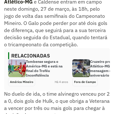
Atlético-MG
e Caldense entram em campo
neste domingo, 27 de março, às 18h, pelo
jogo de volta das semifinais do Campeonato
Mineiro. O Galo pode perder por até dois gols
de diferença, que seguirá para a sua terceira
decisão seguida do Estadual, quando tentará
o tricampeonato da competição.
RELACIONADAS
Tombense segura o
Cruzeiro prov
América-MG e está na
Atlético-MG 
final do Troféu
mensagem de
Inconfidência
aniversário ao
América Mineiro
Há 4 anos
Fora de Campo
No duelo de ida, o time alvinegro venceu por 2
a 0, dois gols de Hulk, o que obriga a Veterana
a vencer por três ou mais gols para chegar à