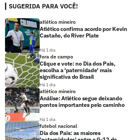
SUGERIDA PARA VOCÊ!
atlético mineiro
Atlético confirma acordo por Kevin
Castaño, do River Plate
Há 1 dia
fora de campo
Clique e vote: no Dia dos Pais,
escolha a 'paternidade' mais
significativa do Brasil
Há 1 dia
atlético mineiro
Análise: Atlético segue deixando
pontos importantes pelo caminho
Há 1 dia
futebol nacional
Dia dos Pais: as maiores
'paternidades' entre o G-12 do