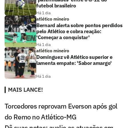
futebol brasileiro
Há 1 dia
atlético mineiro
Bernard alerta sobre pontos perdidos
pelo Atlético e cobra reação:
'Começar a conquistar'
Há 1 dia
atlético mineiro
Domínguez vê Atlético superior e
lamenta empate: 'Sabor amargo'
Há 1 dia
MAIS LANCE!
Torcedores reprovam Everson após gol
do Remo no Atlético-MG
Dê suas notas: avalie as atuações em