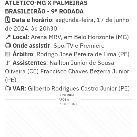
ATLÉTICO-MG X PALMEIRAS
BRASILEIRÃO - 9ª RODADA
🗓️ Data e horário
: segunda-feira, 17 de junho
de 2024, às 20h30
📍 Local
: Arena MRV, em Belo Horizonte (MG)
📺 Onde assistir
: SporTV e Premiere
🟨
Árbitro
: Rodrigo Jose Pereira de Lima (PE)
🚩
Assistentes
: Nailton Junior de Sousa
Oliveira (CE) Francisco Chaves Bezerra Junior
(PE)
📺
VAR
: Gilberto Rodrigues Castro Junior (PE)
CONTINUA
APÓS A
PUBLICIDADE