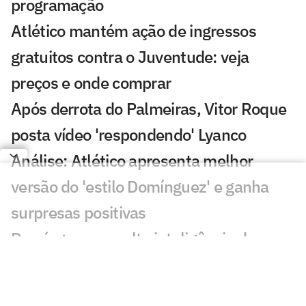
programação
Atlético mantém ação de ingressos
gratuitos contra o Juventude: veja
preços e onde comprar
Após derrota do Palmeiras, Vitor Roque
posta vídeo 'respondendo' Lyanco
Análise: Atlético apresenta melhor
versão do 'estilo Domínguez' e ganha
surpresas positivas
Domínguez ressalta inteligência do
Atlético e destaca: 'Temos que acreditar'
Herói da vitória, Igor Gomes desabafa