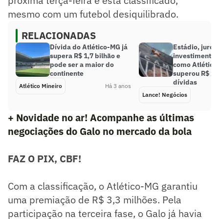
próxima terça-feira e está classificado,
mesmo com um futebol desiquilibrado.
RELACIONADAS
Dívida do Atlético-MG já
Estádio, juros
supera R$ 1,7 bilhão e
investimentos
pode ser a maior do
como Atlétic
continente
superou R$ 2 
dívidas
Atlético Mineiro
Há 3 anos
Lance! Negócios
+ Novidade no ar! Acompanhe as últimas
negociações do Galo no mercado da bola
FAZ O PIX, CBF!
Com a classificação, o Atlético-MG garantiu
uma premiação de R$ 3,3 milhões. Pela
participação na terceira fase, o Galo já havia