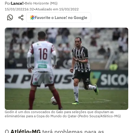
Por
Lance!
•
Belo Horizonte (MG)
15/03/2022
16:32
•
Atualizado em
15/03/2022
Favorite o Lance! no Google
Godín é um dos convocados do Galo para seleções que disputam as
eliminatórias para a Copa do Mundo do Qatar-(Pedro Souza/Atlético-MG)
O
Atlétio-MG
terá problemas para as