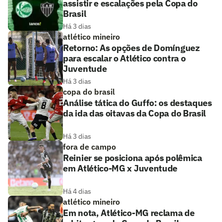
assistir e escalações pela Copa do
Brasil
Há 3 dias
atlético mineiro
Retorno: As opções de Domínguez
para escalar o Atlético contra o
Juventude
Há 3 dias
copa do brasil
Análise tática do Guffo: os destaques
da ida das oitavas da Copa do Brasil
Há 3 dias
fora de campo
Reinier se posiciona após polêmica
em Atlético-MG x Juventude
Há 4 dias
atlético mineiro
Em nota, Atlético-MG reclama de