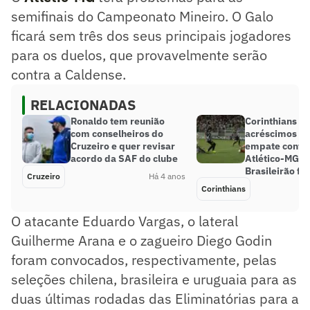
semifinais do Campeonato Mineiro. O Galo
ficará sem três dos seus principais jogadores
para os duelos, que provavelmente serão
contra a Caldense.
RELACIONADAS
Ronaldo tem reunião
Corinthians m
com conselheiros do
acréscimos e 
Cruzeiro e quer revisar
empate contra
acordo da SAF do clube
Atlético-MG p
Brasileirão fe
Cruzeiro
Há 4 anos
Corinthians
O atacante Eduardo Vargas, o lateral
Guilherme Arana e o zagueiro Diego Godin
foram convocados, respectivamente, pelas
seleções chilena, brasileira e uruguaia para as
duas últimas rodadas das Eliminatórias para a