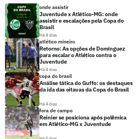
onde assistir
Juventude x Atlético-MG: onde
assistir e escalações pela Copa do
Brasil
Há 4 dias
atlético mineiro
Retorno: As opções de Domínguez
para escalar o Atlético contra o
Juventude
Há 4 dias
copa do brasil
Análise tática do Guffo: os destaques
da ida das oitavas da Copa do Brasil
Há 4 dias
fora de campo
Reinier se posiciona após polêmica
em Atlético-MG x Juventude
Há 5 dias