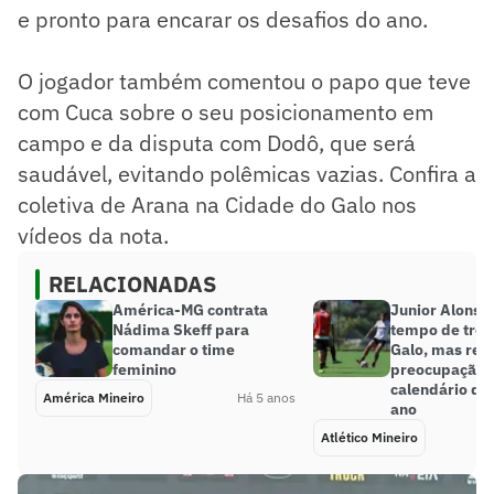
e pronto para encarar os desafios do ano.
O jogador também comentou o papo que teve
com Cuca sobre o seu posicionamento em
campo e da disputa com Dodô, que será
saudável, evitando polêmicas vazias. Confira a
coletiva de Arana na Cidade do Galo nos
vídeos da nota.
RELACIONADAS
América-MG contrata
Junior Alonso 
Nádima Skeff para
tempo de trei
comandar o time
Galo, mas rela
feminino
preocupação 
calendário de 
América Mineiro
Há 5 anos
ano
Atlético Mineiro