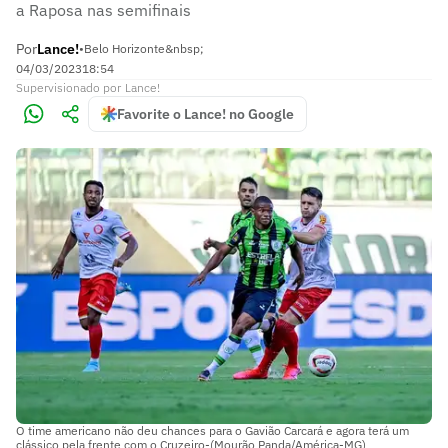
a Raposa nas semifinais
Por
Lance!
•
Belo Horizonte&nbsp;
04/03/2023
18:54
Supervisionado
por
Lance!
Favorite o Lance! no Google
O time americano não deu chances para o Gavião Carcará e agora terá um
clássico pela frente com o Cruzeiro-(Mourão Panda/América-MG)