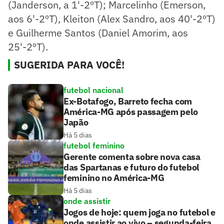
(Janderson, a 1'-2ºT); Marcelinho (Emerson,
aos 6'-2ºT), Kleiton (Alex Sandro, aos 40'-2ºT)
e Guilherme Santos (Daniel Amorim, aos
25'-2ºT).
SUGERIDA PARA VOCÊ!
futebol nacional
Ex-Botafogo, Barreto fecha com
América-MG após passagem pelo
Japão
Há 5 dias
futebol feminino
Gerente comenta sobre nova casa
das Spartanas e futuro do futebol
feminino no América-MG
Há 5 dias
onde assistir
Jogos de hoje: quem joga no futebol e
onde assistir ao vivo – segunda-feira