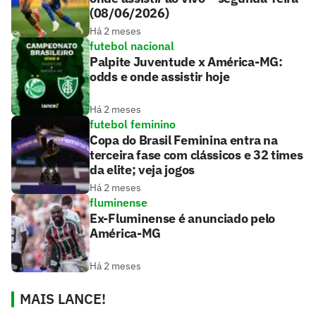
(08/06/2026)
Há 2 meses
futebol nacional
Palpite Juventude x América-MG:
odds e onde assistir hoje
Há 2 meses
futebol feminino
Copa do Brasil Feminina entra na
terceira fase com clássicos e 32 times
da elite; veja jogos
Há 2 meses
fluminense
Ex-Fluminense é anunciado pelo
América-MG
Há 2 meses
MAIS LANCE!