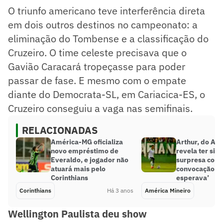
O triunfo americano teve interferência direta
em dois outros destinos no campeonato: a
eliminação do Tombense e a classificação do
Cruzeiro. O time celeste precisava que o
Gavião Caracará tropeçasse para poder
passar de fase. E mesmo com o empate
diante do Democrata-SL, em Cariacica-ES, o
Cruzeiro conseguiu a vaga nas semifinais.
RELACIONADAS
América-MG oficializa
Arthur, do Am
novo empréstimo de
revela ter sid
Everaldo, e jogador não
surpresa com
atuará mais pelo
convocação: ‘
Corinthians
esperava’
Corinthians
Há 3 anos
América Mineiro
Wellington Paulista deu show