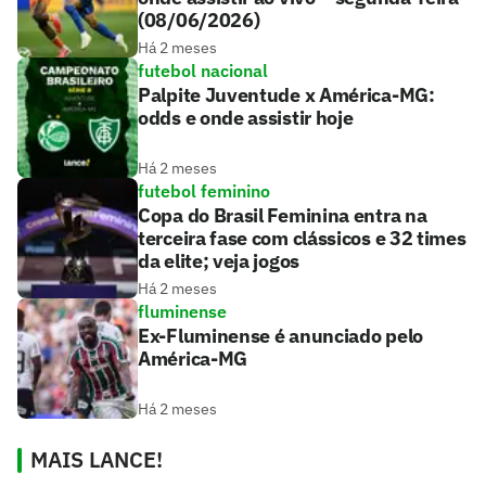
(08/06/2026)
Há 2 meses
futebol nacional
Palpite Juventude x América-MG:
odds e onde assistir hoje
Há 2 meses
futebol feminino
Copa do Brasil Feminina entra na
terceira fase com clássicos e 32 times
da elite; veja jogos
Há 2 meses
fluminense
Ex-Fluminense é anunciado pelo
América-MG
Há 2 meses
MAIS LANCE!