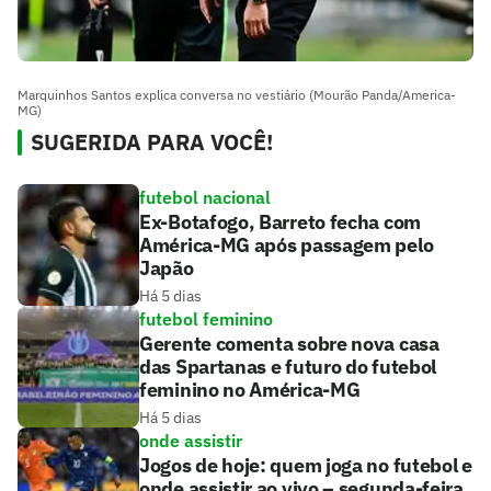
Marquinhos Santos explica conversa no vestiário (Mourão Panda/America-
MG)
SUGERIDA PARA VOCÊ!
futebol nacional
Ex-Botafogo, Barreto fecha com
América-MG após passagem pelo
Japão
Há 5 dias
futebol feminino
Gerente comenta sobre nova casa
das Spartanas e futuro do futebol
feminino no América-MG
Há 5 dias
onde assistir
Jogos de hoje: quem joga no futebol e
onde assistir ao vivo – segunda-feira