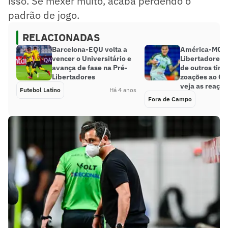
isso. Se mexer muito, acaba perdendo o
padrão de jogo.
RELACIONADAS
Barcelona-EQU volta a
América-MG a
vencer o Universitário e
Libertadores 
avança de fase na Pré-
de outros time
Libertadores
zoações ao Cr
veja as reaçõ
Futebol Latino
Há 4 anos
Fora de Campo