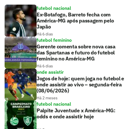
futebol nacional
Ex-Botafogo, Barreto fecha com
América-MG após passagem pelo
Japão
Há 6 dias
futebol feminino
Gerente comenta sobre nova casa
das Spartanas e futuro do futebol
feminino no América-MG
Há 6 dias
onde assistir
Jogos de hoje: quem joga no futebol e
onde assistir ao vivo – segunda-feira
(08/06/2026)
Há 2 meses
futebol nacional
Palpite Juventude x América-MG:
odds e onde assistir hoje