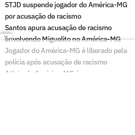
STJD suspende jogador do América-MG
por acusação de racismo
Santos apura acusação de racismo
envolvendo Miguelito no América-MG
Jogador do América-MG é liberado pela
polícia após acusação de racismo
Atleta do América-MG é preso por
racismo em jogo da Série B
Jogador do Operário-PR denuncia injúria
racial em jogo da Série B
Operário-PR x América-MG: onde
assistir ao vivo, horário e prováveis