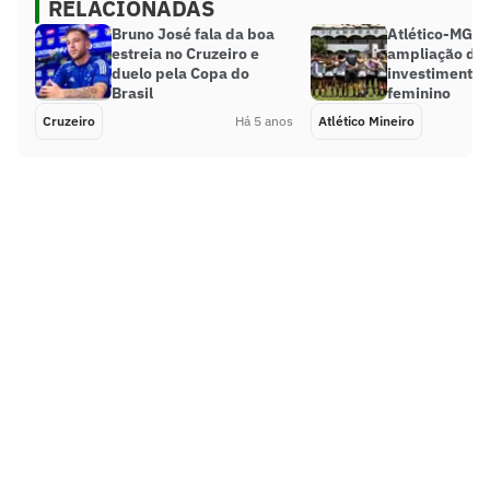
RELACIONADAS
Bruno José fala da boa
Atlético-MG a
estreia no Cruzeiro e
ampliação de
duelo pela Copa do
investimentos
Brasil
feminino
Cruzeiro
Há 5 anos
Atlético Mineiro