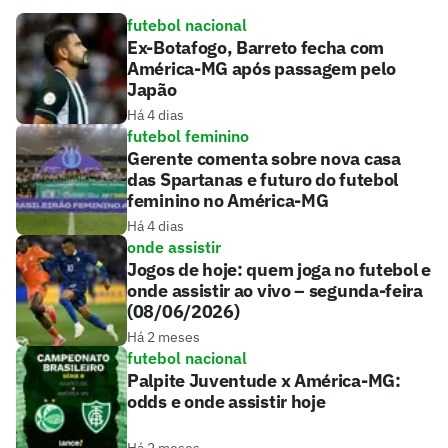
futebol nacional
Ex-Botafogo, Barreto fecha com
América-MG após passagem pelo
Japão
Há 4 dias
futebol feminino
Gerente comenta sobre nova casa
das Spartanas e futuro do futebol
feminino no América-MG
Há 4 dias
onde assistir
Jogos de hoje: quem joga no futebol e
onde assistir ao vivo – segunda-feira
(08/06/2026)
Há 2 meses
futebol nacional
Palpite Juventude x América-MG:
odds e onde assistir hoje