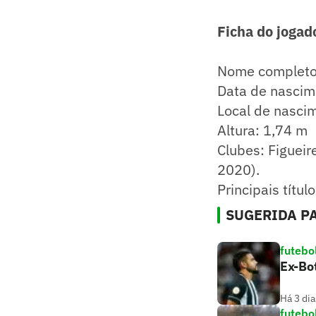
Ficha do jogad
Nome completo:
Data de nascim
Local de nascim
Altura: 1,74 m
Clubes: Figuei
2020).
Principais tít
SUGERIDA PA
futebo
Ex-Bo
Há 3 dia
futebo