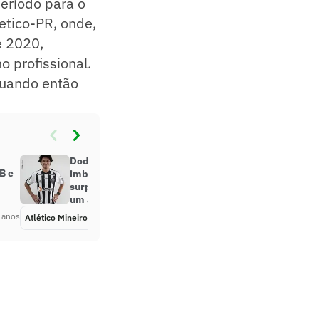
eríodo para o
letico-PR, onde,
e 2020,
 profissional.
quando então
Dodô comenta momento difícil em
B e
imbróglio com o Cruzeiro e se
surpreende com boa forma após
um ano parado
 anos
Atlético Mineiro
Há 5 anos