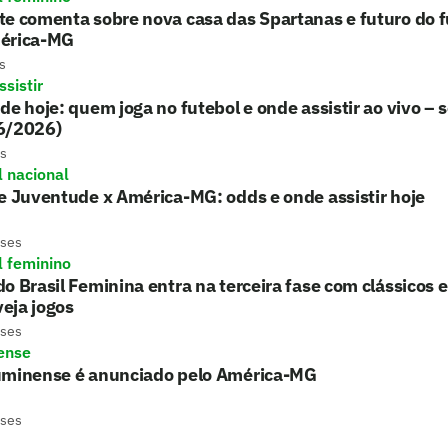
e comenta sobre nova casa das Spartanas e futuro do f
érica-MG
s
sistir
de hoje: quem joga no futebol e onde assistir ao vivo – 
6/2026)
s
l nacional
e Juventude x América-MG: odds e onde assistir hoje
eses
l feminino
o Brasil Feminina entra na terceira fase com clássicos 
 veja jogos
eses
ense
uminense é anunciado pelo América-MG
eses