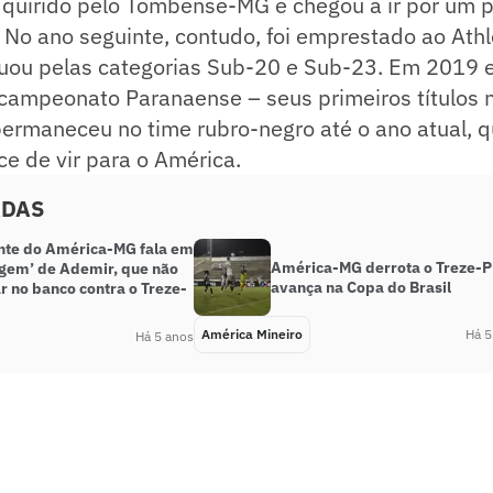
dquirido pelo Tombense-MG e chegou a ir por um p
o. No ano seguinte, contudo, foi emprestado ao Ath
atuou pelas categorias Sub-20 e Sub-23. Em 2019 
campeonato Paranaense – seus primeiros títulos no
permaneceu no time rubro-negro até o ano atual, 
e de vir para o América.
ADAS
nte do América-MG fala em
América-MG derrota o Treze-P
gem’ de Ademir, que não
avança na Copa do Brasil
ar no banco contra o Treze-
América Mineiro
Há 5
Há 5 anos