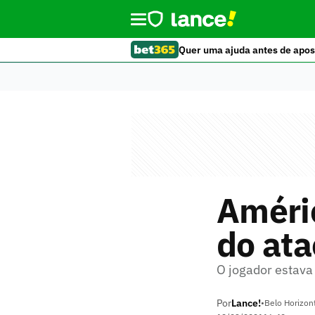
Quer uma ajuda antes de apos
Améri
do ata
O jogador estava
Por
Lance!
•
Belo Horizon