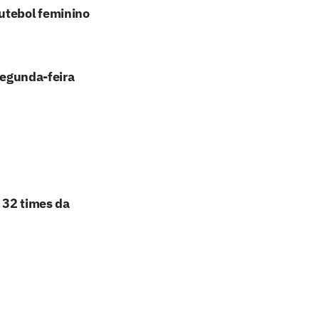
utebol feminino
segunda-feira
e 32 times da