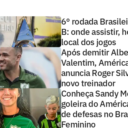
6° rodada Brasilei
B: onde assistir, h
local dos jogos
Após demitir Albe
Valentim, Améri
anuncia Roger Si
novo treinador
Conheça Sandy Mo
goleira do Améric
de defesas no Bra
Feminino