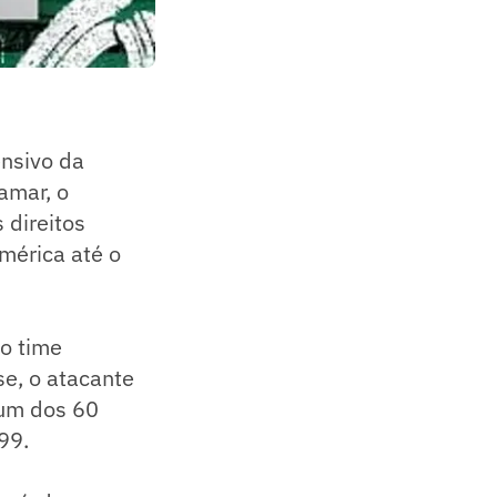
ensivo da
amar, o
 direitos
mérica até o
do time
e, o atacante
 um dos 60
99.