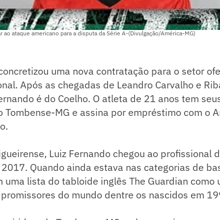
ar ao ataque americano para a disputa da Série A-(Divulgação/América-MG)
oncretizou uma nova contratação para o setor of
onal. Após as chegadas de Leandro Carvalho e Rib
ernando é do Coelho. O atleta de 21 anos tem seus
o Tombense-MG e assina por empréstimo com o A
o.
gueirense, Luiz Fernando chegou ao profissional 
 2017. Quando ainda estava nas categorias de bas
m uma lista do tabloide inglês The Guardian como
 promissores do mundo dentre os nascidos em 19