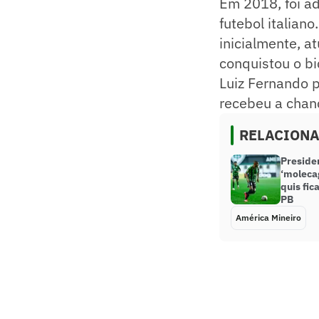
Em 2018, foi a
futebol italian
inicialmente, 
conquistou o bi
Luiz Fernando 
recebeu a chanc
RELACION
Preside
‘moleca
quis fic
PB
América Mineiro