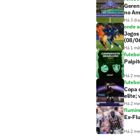
Gerent
no Am
Há 3 dia
onde as
Jogos 
(08/0
Há 1 mê
futebo
Palpit
Há 2 m
futebo
Copa d
elite;
Há 2 m
flumin
Ex-Fl
Há 2 m