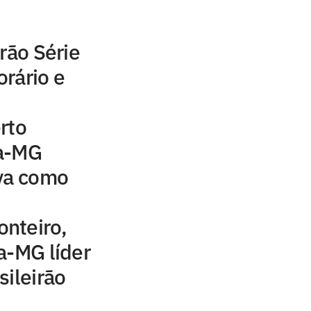
rão Série
orário e
rto
ca-MG
lva como
nteiro,
a-MG líder
sileirão