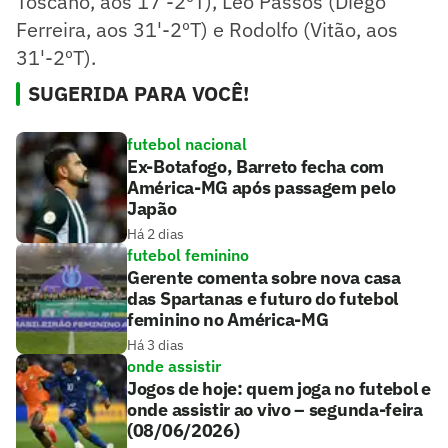
Toscano, aos 17'-2ºT), Léo Passos (Diego
Ferreira, aos 31'-2ºT) e Rodolfo (Vitão, aos
31'-2ºT).
SUGERIDA PARA VOCÊ!
futebol nacional
Ex-Botafogo, Barreto fecha com
América-MG após passagem pelo
Japão
Há 2 dias
futebol feminino
Gerente comenta sobre nova casa
das Spartanas e futuro do futebol
feminino no América-MG
Há 3 dias
onde assistir
Jogos de hoje: quem joga no futebol e
onde assistir ao vivo – segunda-feira
(08/06/2026)