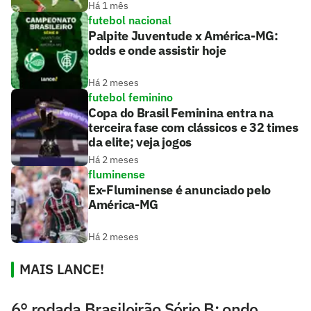
Há 1 mês
futebol nacional
Palpite Juventude x América-MG:
odds e onde assistir hoje
Há 2 meses
futebol feminino
Copa do Brasil Feminina entra na
terceira fase com clássicos e 32 times
da elite; veja jogos
Há 2 meses
fluminense
Ex-Fluminense é anunciado pelo
América-MG
Há 2 meses
MAIS LANCE!
6° rodada Brasileirão Série B: onde