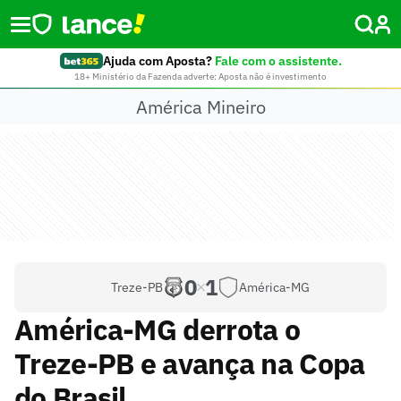
Ajuda com Aposta?
Fale com o assistente.
18+ Ministério da Fazenda adverte: Aposta não é investimento
América Mineiro
0
1
Treze-PB
América-MG
América-MG derrota o
Treze-PB e avança na Copa
do Brasil