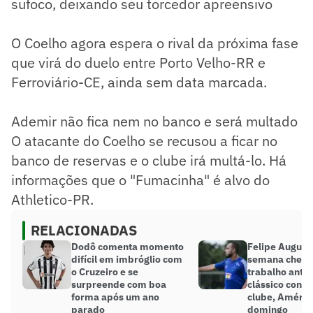
sufoco, deixando seu torcedor apreensivo
O Coelho agora espera o rival da próxima fase
que virá do duelo entre Porto Velho-RR e
Ferroviário-CE, ainda sem data marcada.
Ademir não fica nem no banco e será multado
O atacante do Coelho se recusou a ficar no
banco de reservas e o clube irá multá-lo. Há
informações que o "Fumacinha" é alvo do
Athletico-PR.
RELACIONADAS
Dodô comenta momento
Felipe August
difícil em imbróglio com
semana cheia
o Cruzeiro e se
trabalho ante
surpreende com boa
clássico contr
forma após um ano
clube, Améric
parado
domingo