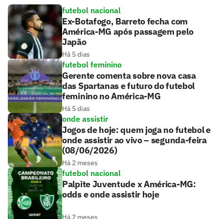
futebol nacional
Ex-Botafogo, Barreto fecha com
América-MG após passagem pelo
Japão
Há 5 dias
futebol feminino
Gerente comenta sobre nova casa
das Spartanas e futuro do futebol
feminino no América-MG
Há 5 dias
onde assistir
Jogos de hoje: quem joga no futebol e
onde assistir ao vivo – segunda-feira
(08/06/2026)
Há 2 meses
futebol nacional
Palpite Juventude x América-MG:
odds e onde assistir hoje
Há 2 meses