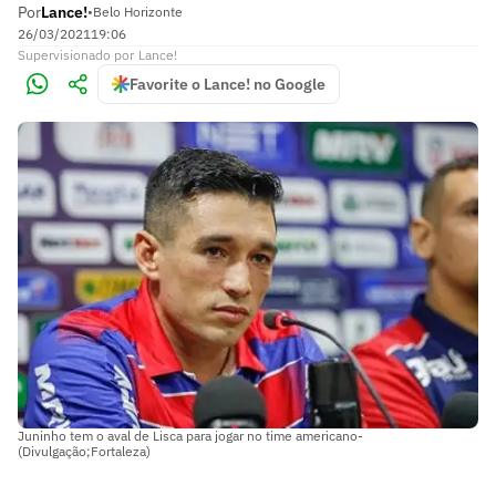
Por
Lance!
•
Belo Horizonte
26/03/2021
19:06
Supervisionado
por
Lance!
Favorite o Lance! no Google
Juninho tem o aval de Lisca para jogar no time americano-
(Divulgação;Fortaleza)