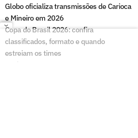
Globo oficializa transmissões de Carioca
e Mineiro em 2026
Copa do Brasil 2026: confira
classificados, formato e quando
estreiam os times
Goiás anuncia a contratação de lateral
que estava no Ceará
Quando começa a Série B de 2026? Veja
participantes
Série B: Athletico vence o América-MG e
garante acesso à Série A
Athletico x América-MG: onde assistir