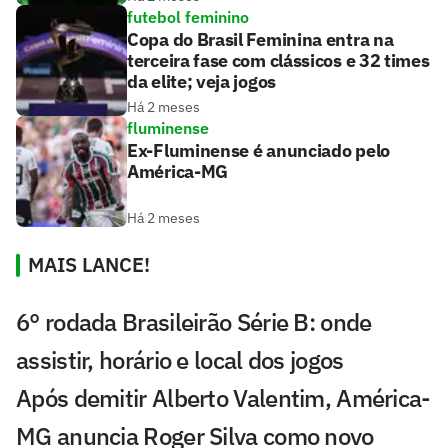
futebol feminino
Copa do Brasil Feminina entra na
terceira fase com clássicos e 32 times
da elite; veja jogos
Há 2 meses
fluminense
Ex-Fluminense é anunciado pelo
América-MG
Há 2 meses
MAIS LANCE!
6° rodada Brasileirão Série B: onde
assistir, horário e local dos jogos
Após demitir Alberto Valentim, América-
MG anuncia Roger Silva como novo