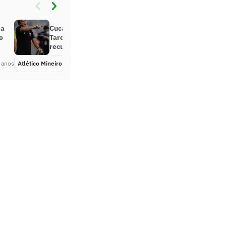
da
Cuca volta aos trabalhos no Galo.
o
Tardelli ainda segue em
recuperação
 anos
Atlético Mineiro
Há 5 anos