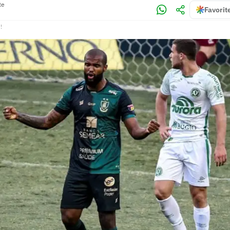
te
Favorit
!