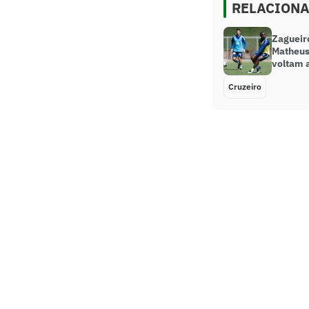
RELACION
Zagueir
Matheus
voltam a
Cruzeiro