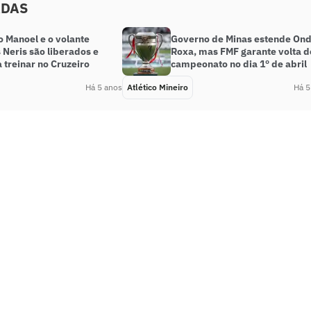
ADAS
o Manoel e o volante
Governo de Minas estende On
 Neris são liberados e
Roxa, mas FMF garante volta d
 treinar no Cruzeiro
campeonato no dia 1º de abril
Há 5 anos
Atlético Mineiro
Há 5