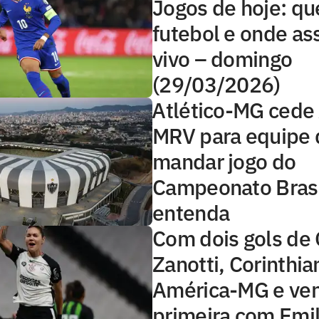
Jogos de hoje: qu
futebol e onde ass
vivo – domingo
(29/03/2026)
⁠Atlético-MG cede
MRV para equipe 
mandar jogo do
Campeonato Brasi
entenda
Com dois gols de 
Zanotti, Corinthia
América-MG e ven
primeira com Emi