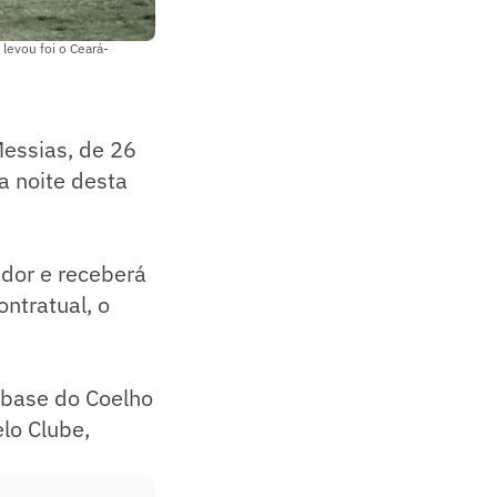
levou foi o Ceará-
essias, de 26
a noite desta
dor e receberá
ntratual, o
 base do Coelho
lo Clube,