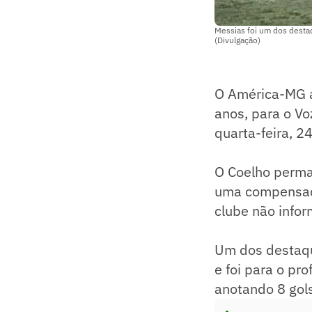
Messias foi um dos desta
(Divulgação)
O América-MG a
anos, para o Vo
quarta-feira, 2
O Coelho perma
uma compensação
clube não infor
Um dos destaqu
e foi para o pr
anotando 8 gol