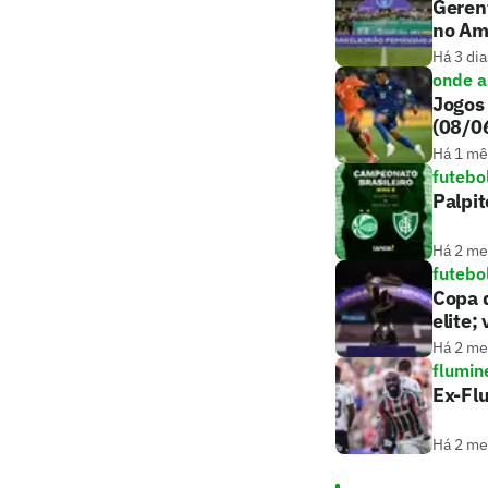
Gerent
no Am
Há 3 dia
onde as
Jogos 
(08/0
Há 1 mê
futebo
Palpit
Há 2 m
futebo
Copa d
elite;
Há 2 m
flumin
Ex-Fl
Há 2 m