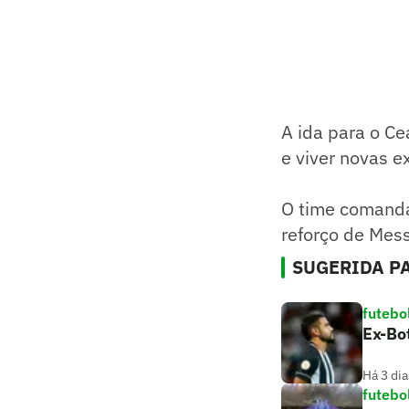
A ida para o Ce
e viver novas e
O time comanda
reforço de Mess
SUGERIDA PA
futebo
Ex-Bo
Há 3 dia
futebo