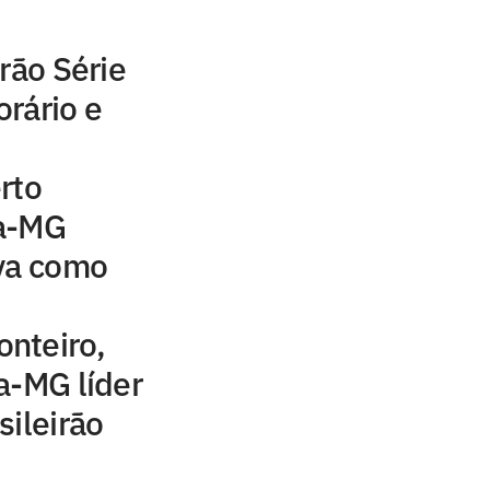
rão Série
orário e
rto
ca-MG
lva como
nteiro,
a-MG líder
sileirão