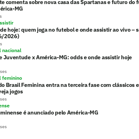
e comenta sobre nova casa das Spartanas e futuro do f
érica-MG
s
sistir
de hoje: quem joga no futebol e onde assistir ao vivo – 
6/2026)
s
l nacional
e Juventude x América-MG: odds e onde assistir hoje
eses
l feminino
o Brasil Feminina entra na terceira fase com clássicos 
 veja jogos
eses
ense
uminense é anunciado pelo América-MG
eses