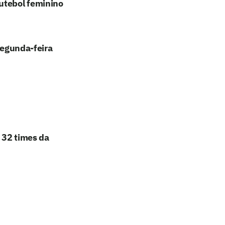
utebol feminino
segunda-feira
e 32 times da