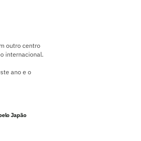
em outro centro
o internacional.
ste ano e o
pelo Japão