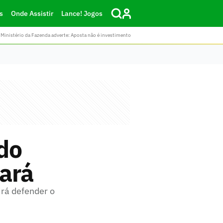
s
Onde Assistir
Lance! Jogos
Ministério da Fazenda adverte: Aposta não é investimento
do
ará
irá defender o