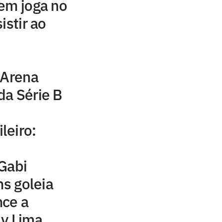
em joga no
istir ao
 Arena
da Série B
leiro:
Gabi
ns goleia
ce a
ly Lima