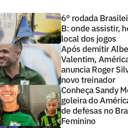
6° rodada Brasilei
B: onde assistir, h
local dos jogos
Após demitir Albe
Valentim, Améri
anuncia Roger Si
novo treinador
Conheça Sandy Mo
goleira do Améric
de defesas no Bra
Feminino