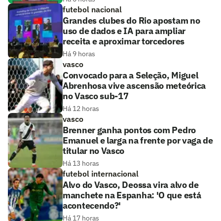
futebol nacional
Grandes clubes do Rio apostam no
uso de dados e IA para ampliar
receita e aproximar torcedores
Há 9 horas
vasco
Convocado para a Seleção, Miguel
Abrenhosa vive ascensão meteórica
no Vasco sub-17
Há 12 horas
vasco
Brenner ganha pontos com Pedro
Emanuel e larga na frente por vaga de
titular no Vasco
Há 13 horas
futebol internacional
Alvo do Vasco, Deossa vira alvo de
manchete na Espanha: 'O que está
acontecendo?'
Há 17 horas