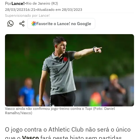
Por
Lance!
•
Rio de Janeiro (RJ)
28/03/2023
16:21
•
Atualizado em
28/03/2023
Supervisionado
por
Lance!
Favorite o Lance! no Google
Vasco ainda não confirmou jogo-treino contra o Tupi (Foto: Daniel
Ramalho/Vasco)
O jogo contra o Athletic Club não será o único
que o
Vasco
fará neste hiato sem partidas.