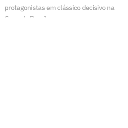
protagonistas em clássico decisivo na
Copa do Brasil
Ex-Vasco, Evander marca golaço em
Cincinnati x Pachuca; veja
Fluminense x Vasco: IA aponta quem
avança na Copa do Brasil
Ex-Vasco, Palacios é alvo de
investigação após operação contra
tráfico de drogas
Classificados nas oitavas de final da
Copa do Brasil faturam alta premiação
Em 2025, Vegetti marcou quase o