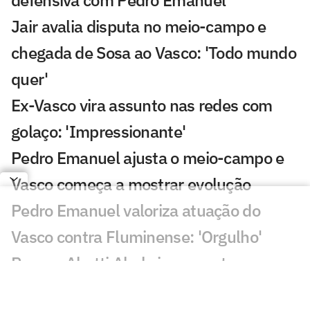
defensiva com Pedro Emanuel
Jair avalia disputa no meio-campo e
chegada de Sosa ao Vasco: 'Todo mundo
quer'
Ex-Vasco vira assunto nas redes com
golaço: 'Impressionante'
Pedro Emanuel ajusta o meio-campo e
Vasco começa a mostrar evolução
Pedro Emanuel valoriza atuação do
Vasco contra Fluminense: 'Orgulho'
Ramon Abatti Abel vira assunto em
Vasco x Fluminense: 'Está claro'