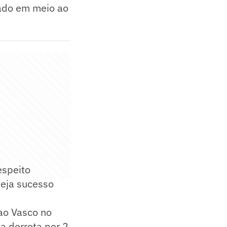
rado em meio ao
espeito
eja sucesso
ao Vasco no
na derrota por 2