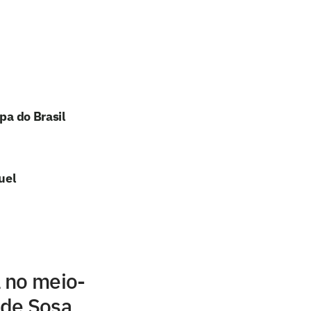
pa do Brasil
uel
a no meio-
 de Sosa