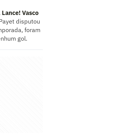
l Lance! Vasco
 Payet disputou
emporada, foram
enhum gol.