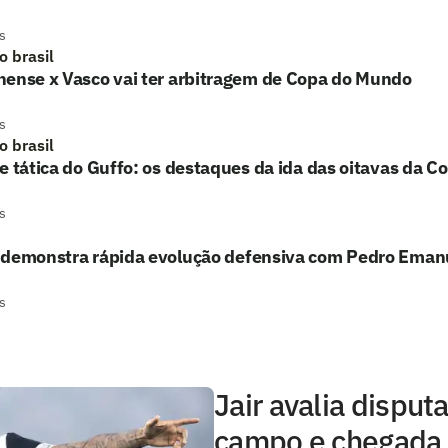
s
o brasil
nense x Vasco vai ter arbitragem de Copa do Mundo
s
o brasil
e tática do Guffo: os destaques da ida das oitavas da Co
s
 demonstra rápida evolução defensiva com Pedro Eman
s
Jair avalia disput
campo e chegada