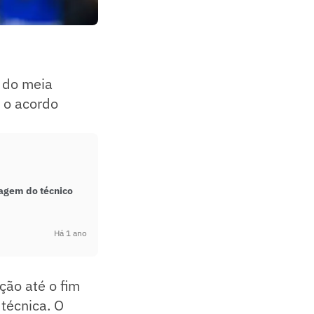
o do meia
r o acordo
sagem do técnico
Há 1 ano
ção até o fim
 técnica. O