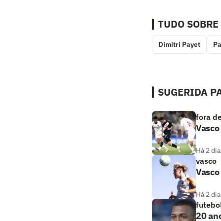
TUDO SOBRE
Dimitri Payet
Pa
SUGERIDA PA
fora d
Vasco 
Há 2 dia
vasco
Vasco 
Há 2 dia
futebo
20 ano