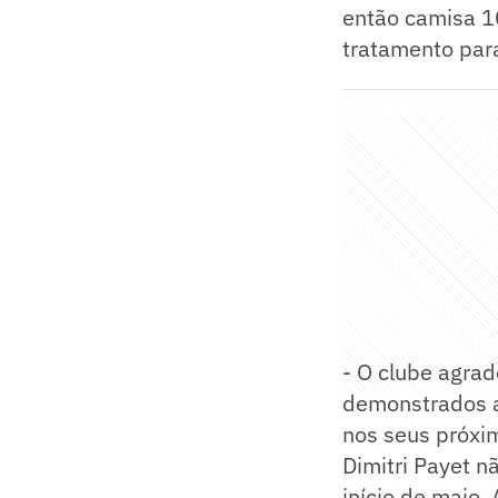
então camisa 10
tratamento para
- O clube agrad
demonstrados a
nos seus próxim
Dimitri Payet n
início de maio.