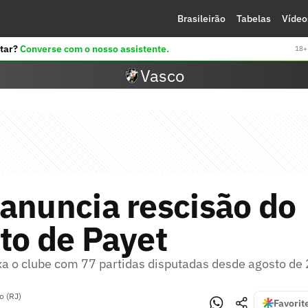
Brasileirão
Tabelas
Vídeo
tar?
Converse com o nosso assistente.
18+ 
Vasco
anuncia rescisão do
to de Payet
xa o clube com 77 partidas disputadas desde agosto de
o (RJ)
Favorit