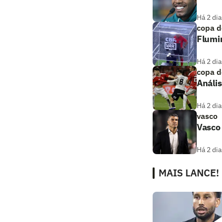
Há 2 dia
copa d
Flumi
Há 2 dia
copa d
Anális
Há 2 dia
vasco
Vasco
Há 2 dia
MAIS LANCE!