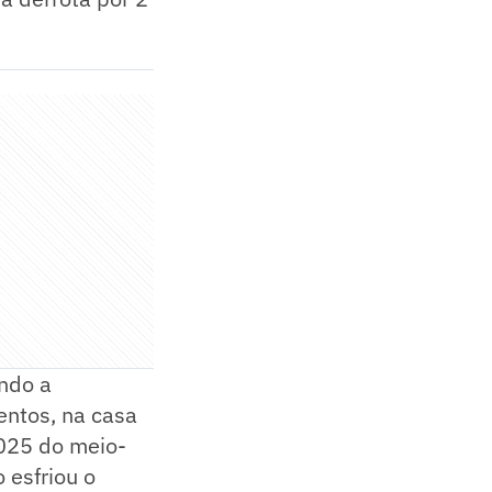
ando a
entos, na casa
2025 do meio-
 esfriou o