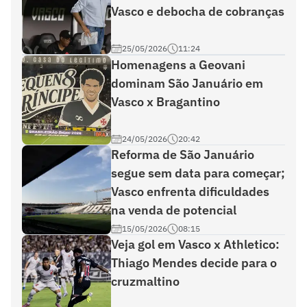
Vasco e debocha de cobranças
25/05/2026
11:24
Homenagens a Geovani
dominam São Januário em
Vasco x Bragantino
24/05/2026
20:42
Reforma de São Januário
segue sem data para começar;
Vasco enfrenta dificuldades
na venda de potencial
15/05/2026
08:15
Veja gol em Vasco x Athletico:
Thiago Mendes decide para o
cruzmaltino