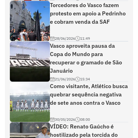
Torcedores do Vasco fazem
protesto em apoio a Pedrinho
e cobram venda da SAF
28/06/2026
11:49
Vasco aproveita pausa da
Copa do Mundo para
recuperar o gramado de São
Januário
21/06/2026
15:34
Como visitante, Atlético busca
quebrar sequência negativa
de sete anos contra o Vasco
30/05/2026
08:00
VÍDEO: Renato Gaúcho é
hostilizado pela torcida do