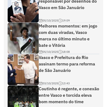
responsável por desenhos do
Vasco em São Januário
05/10/2025
19:09
Melhores momentos: em jogo
com duas viradas, Vasco
marca no último minuto e
bate o Vitória
05/10/2025
18:08
Vasco e Prefeitura do Rio
assinam termo para reforma
de São Januário
03/10/2025
13:43
Coutinho é regente, e conexão
entre Vasco e torcida eleva
bom momento do time