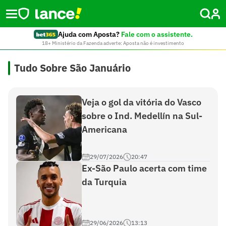
Ajuda com Aposta?
Fale com o assistente.
18+ Ministério da Fazenda adverte: Aposta não é investimento
Tudo Sobre São Januário
Veja o gol da vitória do Vasco
sobre o Ind. Medellín na Sul-
Americana
29/07/2026
20:47
Ex-São Paulo acerta com time
da Turquia
29/06/2026
13:13