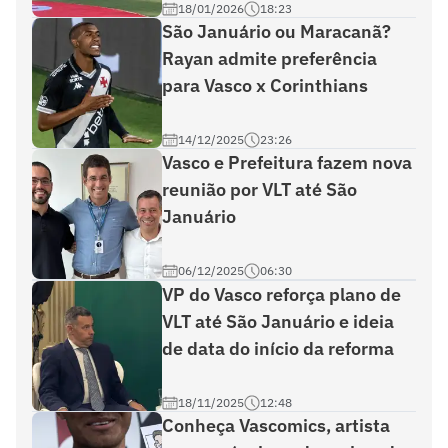
18/01/2026
18:23
São Januário ou Maracanã?
Rayan admite preferência
para Vasco x Corinthians
14/12/2025
23:26
Vasco e Prefeitura fazem nova
reunião por VLT até São
Januário
06/12/2025
06:30
VP do Vasco reforça plano de
VLT até São Januário e ideia
de data do início da reforma
18/11/2025
12:48
Conheça Vascomics, artista