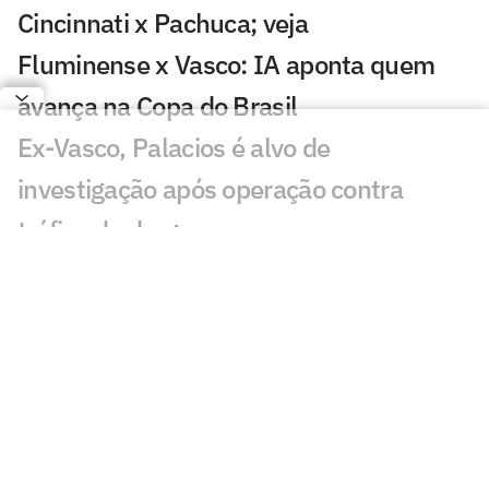
Cincinnati x Pachuca; veja
Fluminense x Vasco: IA aponta quem
avança na Copa do Brasil
Ex-Vasco, Palacios é alvo de
investigação após operação contra
tráfico de drogas
Classificados nas oitavas de final da
Copa do Brasil faturam alta premiação
Em 2025, Vegetti marcou quase o
mesmo número de gols que todo o
ataque do Vasco em 2026
Fluminense x Vasco: onde assistir e