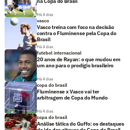
na Copa do Brasil
Há 4 dias
vasco
Vasco treina com foco na decisão
contra o Fluminense pela Copa do
Brasil
Há 4 dias
futebol internacional
20 anos de Rayan: o que mudou em
um ano para o prodígio brasileiro
Há 4 dias
copa do brasil
Fluminense x Vasco vai ter
arbitragem de Copa do Mundo
Há 4 dias
copa do brasil
Análise tática do Guffo: os destaques
da ida das oitavas da Copa do Brasil