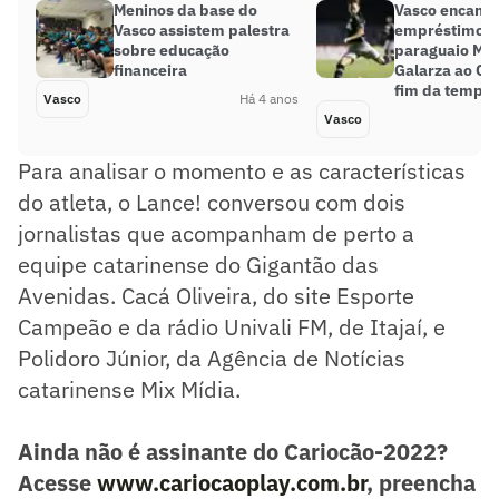
Meninos da base do
Vasco encami
Vasco assistem palestra
empréstimo d
sobre educação
paraguaio Mat
financeira
Galarza ao Cor
fim da tempo
Vasco
Há 4 anos
Vasco
Para analisar o momento e as características
do atleta, o Lance! conversou com dois
jornalistas que acompanham de perto a
equipe catarinense do Gigantão das
Avenidas. Cacá Oliveira, do site Esporte
Campeão e da rádio Univali FM, de Itajaí, e
Polidoro Júnior, da Agência de Notícias
catarinense Mix Mídia.
Ainda não é assinante do Cariocão-2022?
Acesse
www.cariocaoplay.com.br
, preencha