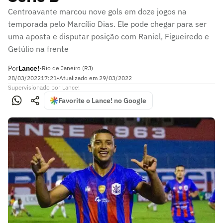
Centroavante marcou nove gols em doze jogos na
temporada pelo Marcílio Dias. Ele pode chegar para ser
uma aposta e disputar posição com Raniel, Figueiredo e
Getúlio na frente
Por
Lance!
•
Rio de Janeiro (RJ)
28/03/2022
17:21
•
Atualizado em
29/03/2022
Supervisionado
por
Lance!
Favorite o Lance! no Google