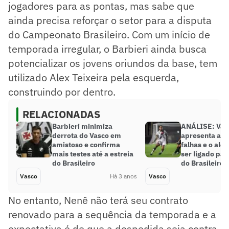
jogadores para as pontas, mas sabe que
ainda precisa reforçar o setor para a disputa
do Campeonato Brasileiro. Com um início de
temporada irregular, o Barbieri ainda busca
potencializar os jovens oriundos da base, tem
utilizado Alex Teixeira pela esquerda,
construindo por dentro.
RELACIONADAS
Barbieri minimiza
ANÁLISE: Vas
derrota do Vasco em
apresenta as
amistoso e confirma
falhas e o aler
mais testes até a estreia
ser ligado par
do Brasileiro
do Brasileiro
Vasco
Há 3 anos
Vasco
No entanto, Nenê não terá seu contrato
renovado para a sequência da temporada e a
expectativa é de que a despedida seja contra