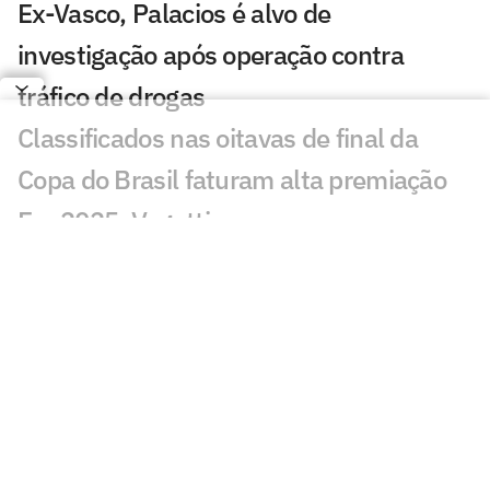
Ex-Vasco, Palacios é alvo de
investigação após operação contra
tráfico de drogas
Classificados nas oitavas de final da
Copa do Brasil faturam alta premiação
Em 2025, Vegetti marcou quase o
mesmo número de gols que todo o
ataque do Vasco em 2026
Fluminense x Vasco: onde assistir e
prováveis escalações do jogo pela Copa
do Brasil
Copa do Brasil bate recorde negativo de