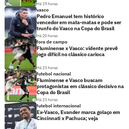
Há 19 horas
vasco
Pedro Emanuel tem histórico
vencedor em mata-matas e pode ser
trunfo do Vasco na Copa do Brasil
Há 20 horas
fora de campo
Fluminense x Vasco: vidente prevê
jogo difícil no clássico carioca
Há 23 horas
futebol nacional
Fluminense e Vasco buscam
protagonistas em clássico decisivo na
Copa do Brasil
Há 23 horas
futebol internacional
Ex-Vasco, Evander marca golaço em
Cincinnati x Pachuca; veja