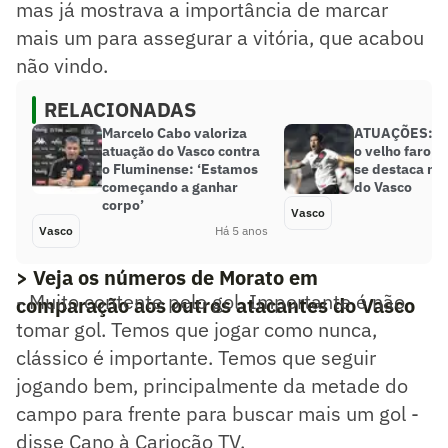
mas já mostrava a importância de marcar
mais um para assegurar a vitória, que acabou
não vindo.
RELACIONADAS
Marcelo Cabo valoriza
ATUAÇÕES: C
atuação do Vasco contra
o velho faro ar
o Fluminense: ‘Estamos
se destaca no
começando a ganhar
do Vasco
corpo’
Vasco
Vasco
Há 5 anos
> Veja os números de Morato em
- Muito contente pelo gol. Importante é não
comparação aos outros atacantes do Vasco
tomar gol. Temos que jogar como nunca,
clássico é importante. Temos que seguir
jogando bem, principalmente da metade do
campo para frente para buscar mais um gol -
disse Cano à Cariocão TV.