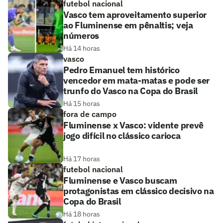
futebol nacional
Vasco tem aproveitamento superior
ao Fluminense em pênaltis; veja
números
Há 14 horas
vasco
Pedro Emanuel tem histórico
vencedor em mata-matas e pode ser
trunfo do Vasco na Copa do Brasil
Há 15 horas
fora de campo
Fluminense x Vasco: vidente prevê
jogo difícil no clássico carioca
Há 17 horas
futebol nacional
Fluminense e Vasco buscam
protagonistas em clássico decisivo na
Copa do Brasil
Há 18 horas