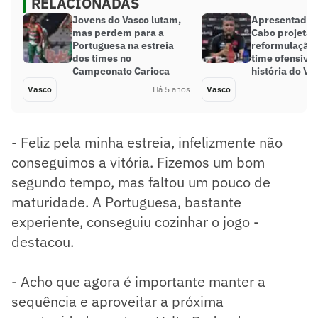
RELACIONADAS
Jovens do Vasco lutam,
Apresentado,
mas perdem para a
Cabo projeta
Portuguesa na estreia
reformulação 
dos times no
time ofensivo
Campeonato Carioca
história do Va
Vasco
Há 5 anos
Vasco
- Feliz pela minha estreia, infelizmente não
conseguimos a vitória. Fizemos um bom
segundo tempo, mas faltou um pouco de
maturidade. A Portuguesa, bastante
experiente, conseguiu cozinhar o jogo -
destacou.
- Acho que agora é importante manter a
sequência e aproveitar a próxima