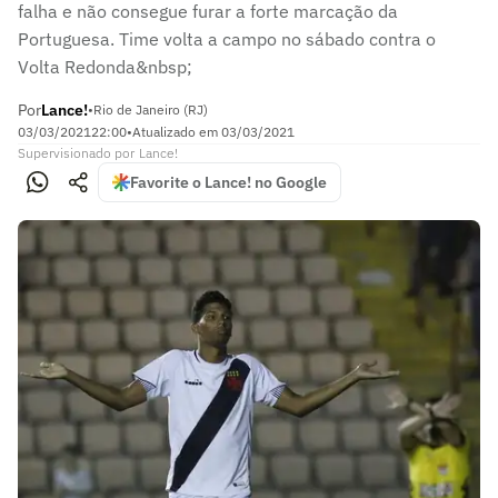
falha e não consegue furar a forte marcação da
Portuguesa. Time volta a campo no sábado contra o
Volta Redonda&nbsp;
Por
Lance!
•
Rio de Janeiro (RJ)
03/03/2021
22:00
•
Atualizado em
03/03/2021
Supervisionado
por
Lance!
Favorite o Lance! no Google