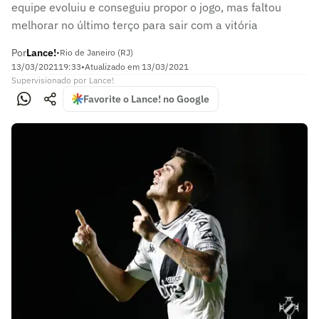
equipe evoluiu e conseguiu propor o jogo, mas faltou
melhorar no último terço para sair com a vitória
Por
Lance!
•
Rio de Janeiro (RJ)
13/03/2021
19:33
•
Atualizado em
13/03/2021
Supervisionado
por
Lance!
Favorite o Lance! no Google