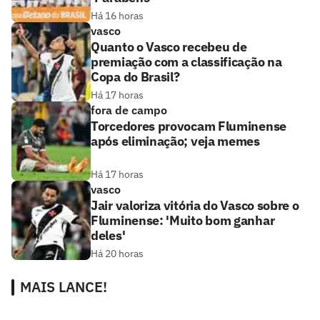
Há 16 horas
vasco
Quanto o Vasco recebeu de
premiação com a classificação na
Copa do Brasil?
Há 17 horas
fora de campo
Torcedores provocam Fluminense
após eliminação; veja memes
Há 17 horas
vasco
Jair valoriza vitória do Vasco sobre o
Fluminense: 'Muito bom ganhar
deles'
Há 20 horas
MAIS LANCE!