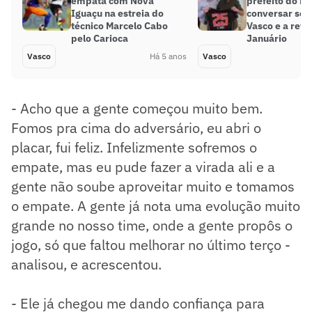
empata com Nova
prefeito do Ri
Iguaçu na estreia do
conversar sob
técnico Marcelo Cabo
Vasco e a ref
pelo Carioca
Januário
Vasco
Há 5 anos
Vasco
- Acho que a gente começou muito bem.
Fomos pra cima do adversário, eu abri o
placar, fui feliz. Infelizmente sofremos o
empate, mas eu pude fazer a virada ali e a
gente não soube aproveitar muito e tomamos
o empate. A gente já nota uma evolução muito
grande no nosso time, onde a gente propôs o
jogo, só que faltou melhorar no último terço -
analisou, e acrescentou.
- Ele já chegou me dando confiança para