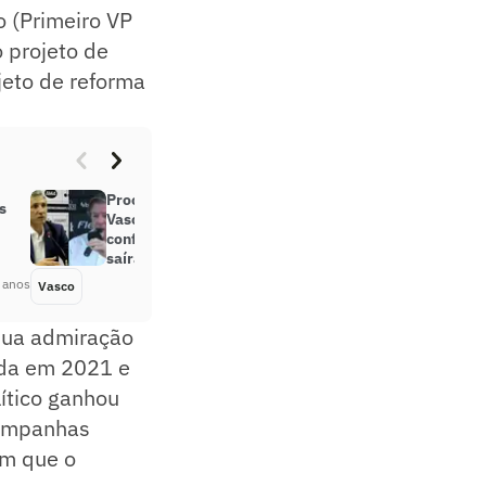
o (Primeiro VP
o projeto de
jeto de reforma
Processo de redução de custos do
s
Vasco faz quase um ano: entenda e
confira salários de atletas que
saíram
 anos
Vasco
Há 5 anos
sua admiração
inda em 2021 e
lítico ganhou
campanhas
im que o