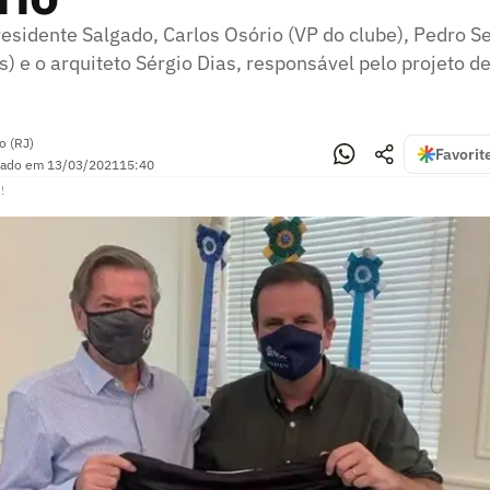
esidente Salgado, Carlos Osório (VP do clube), Pedro Se
s) e o arquiteto Sérgio Dias, responsável pelo projeto d
o (RJ)
Favorit
zado em
13/03/2021
15:40
!