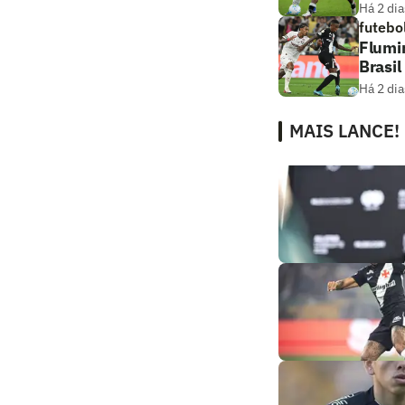
Há 2 dia
futebo
Flumi
Brasil
Há 2 dia
MAIS LANCE!