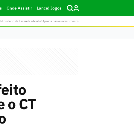
s
Onde Assistir
Lance! Jogos
Ministério da Fazenda adverte: Aposta não é investimento
feito
e o CT
o