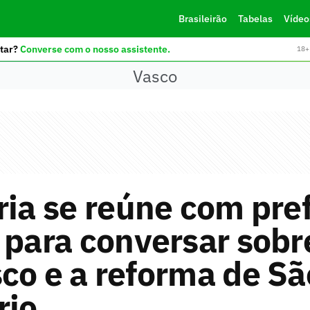
Brasileirão
Tabelas
Vídeo
tar?
Converse com o nosso assistente.
18+ 
Vasco
ria se reúne com pre
 para conversar sobr
co e a reforma de Sã
rio