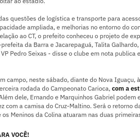
oltar ao estádio.
das questões de logística e transporte para acess
apacidade ampliada, e melhorias no entorno do c
elação ao CT, o prefeito conheceu o projeto de ex
prefeita da Barra e Jacarepaguá, Talita Galhardo
VP Pedro Seixas - disse o clube em nota publica 
em campo, neste sábado, diante do Nova Iguaçu, 
terceira rodada do Campeonato Carioca,
com a est
Além dele, Ernando e Marquinhos Gabriel podem 
ez com a camisa do Cruz-Maltino. Será o retorno d
ue os Meninos da Colina atuaram nas duas primeir
RA VOCÊ!