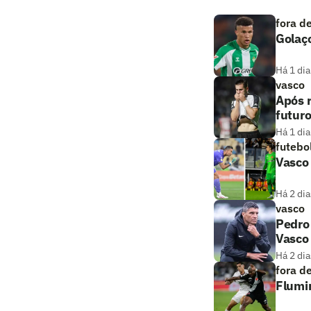
fora d
Golaço
Há 1 dia
vasco
Após r
futuro
Há 1 dia
futebo
Vasco
Há 2 dia
vasco
Pedro
Vasco 
Há 2 dia
fora d
Flumin