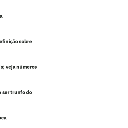
ja
efinição sobre
is; veja números
ser trunfo do
oca