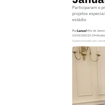
Participaram o pr
projetos especiai
estádio
Por
Lance!
•
Rio de Janeir
13/03/2021
15:19
•
Atuali
Supervisionado
por
Lance