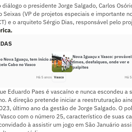
 diálogo o presidente Jorge Salgado, Carlos Osóri
o Seixas (VP de projetos especiais e importante n
T) e o arquiteto Sérgio Dias, responsável pelo pro
rica.
ADAS
Nova Iguaçu x Vasco: provávei
o Nova Iguaçu, tem início a
times, desfalques, onde ver e
celo Cabo no Vasco
palpites
Há 5 anos
Vasco
Há 5
que Eduardo Paes é vascaíno e nunca escondeu a 
no. A direção pretende iniciar a reestruturação a
2023, último ano da gestão de Jorge Salgado. O po
Vasco com o número 25, característico de suas 
oi convidado à assistir um jogo em São Januário ass