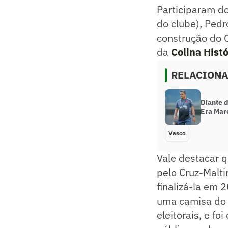
Participaram do
do clube), Pedr
construção do C
da
Colina Histó
RELACION
Diante d
Era Mar
Vasco
Vale destacar 
pelo Cruz-Malti
finalizá-la em 
uma camisa do 
eleitorais, e f