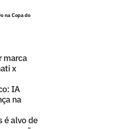
vo na Copa do
r marca
ati x
co: IA
nça na
s é alvo de