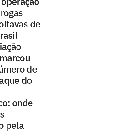
s operação
drogas
oitavas de
rasil
iação
 marcou
úmero de
taque do
co: onde
is
o pela