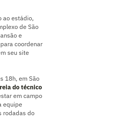
o ao estádio,
omplexo de São
pansão e
, para coordenar
em seu site
às 18h, em São
reia do técnico
estar em campo
a equipe
as rodadas do