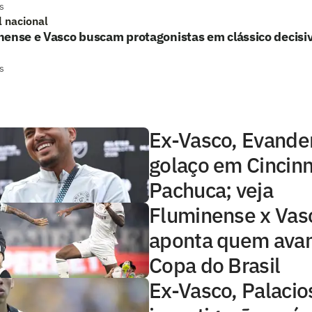
s
l nacional
nense e Vasco buscam protagonistas em clássico decisi
s
Ex-Vasco, Evande
golaço em Cincinn
Pachuca; veja
Fluminense x Vas
aponta quem ava
Copa do Brasil
Ex-Vasco, Palacio