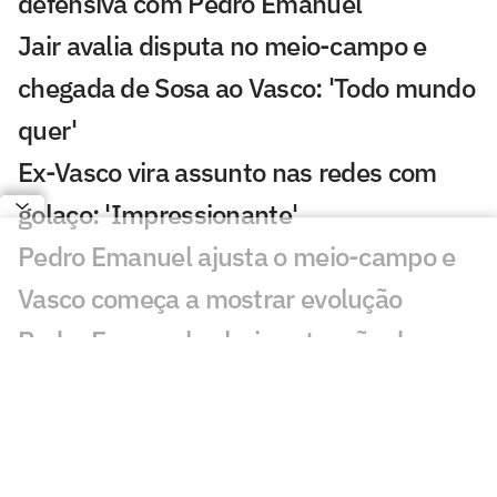
defensiva com Pedro Emanuel
Jair avalia disputa no meio-campo e
chegada de Sosa ao Vasco: 'Todo mundo
quer'
Ex-Vasco vira assunto nas redes com
golaço: 'Impressionante'
Pedro Emanuel ajusta o meio-campo e
Vasco começa a mostrar evolução
Pedro Emanuel valoriza atuação do
Vasco contra Fluminense: 'Orgulho'
Ramon Abatti Abel vira assunto em
Vasco x Fluminense: 'Está claro'