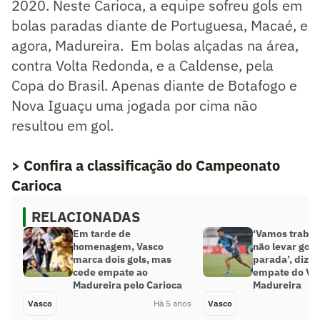
2020. Neste Carioca, a equipe sofreu gols em
bolas paradas diante de Portuguesa, Macaé, e
agora, Madureira. Em bolas alçadas na área,
contra Volta Redonda, e a Caldense, pela
Copa do Brasil. Apenas diante de Botafogo e
Nova Iguaçu uma jogada por cima não
resultou em gol.
> Confira a classificação do Campeonato
Carioca
RELACIONADAS
Em tarde de
‘Vamos trabal
homenagem, Vasco
não levar gol 
marca dois gols, mas
parada’, diz 
cede empate ao
empate do Va
Madureira pelo Carioca
Madureira
Vasco
Há 5 anos
Vasco