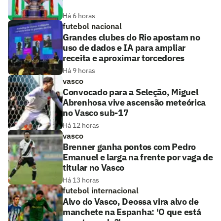
Há 6 horas
futebol nacional
Grandes clubes do Rio apostam no
uso de dados e IA para ampliar
receita e aproximar torcedores
Há 9 horas
vasco
Convocado para a Seleção, Miguel
Abrenhosa vive ascensão meteórica
no Vasco sub-17
Há 12 horas
vasco
Brenner ganha pontos com Pedro
Emanuel e larga na frente por vaga de
titular no Vasco
Há 13 horas
futebol internacional
Alvo do Vasco, Deossa vira alvo de
manchete na Espanha: 'O que está