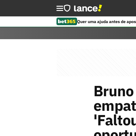
Quer uma ajuda antes de apos
Bruno
empat
'Falto
oport