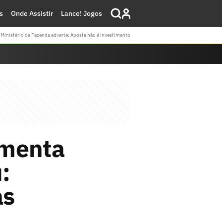
s
Onde Assistir
Lance! Jogos
Ministério da Fazenda adverte: Aposta não é investimento
amenta
:
as