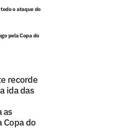
todo o ataque do
jogo pela Copa do
te recorde
a ida das
 as
da Copa do