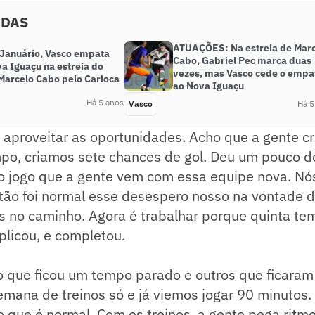
ADAS
ATUAÇÕES: Na estreia de Mar
Januário, Vasco empata
Cabo, Gabriel Pec marca duas
a Iguaçu na estreia do
vezes, mas Vasco cede o empa
 Marcelo Cabo pelo Carioca
ao Nova Iguaçu
Há 5 anos
Vasco
Há 5
e aproveitar as oportunidades. Acho que a gente cr
mpo, criamos sete chances de gol. Deu um pouco d
ro jogo que a gente vem com essa equipe nova. Nó
ntão foi normal esse desespero nosso na vontade 
s no caminho. Agora é trabalhar porque quinta te
plicou, e completou.
o que ficou um tempo parado e outros que ficaram
mana de treinos só e já viemos jogar 90 minutos.
 que é normal. Com os treinos, a gente pega ritm