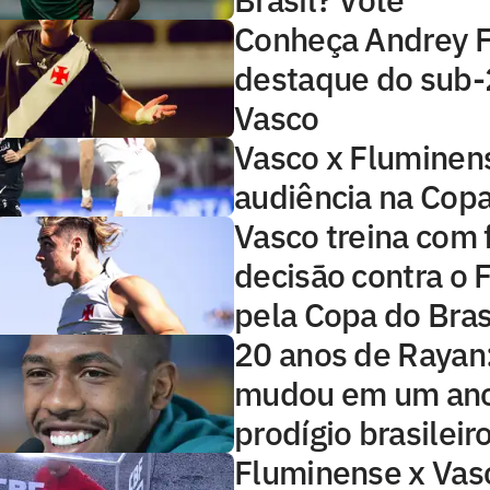
Conheça Andrey F
destaque do sub-
Vasco
Vasco x Fluminens
audiência na Copa
Vasco treina com 
decisão contra o
pela Copa do Bras
20 anos de Rayan
mudou em um ano
prodígio brasileir
Fluminense x Vasc