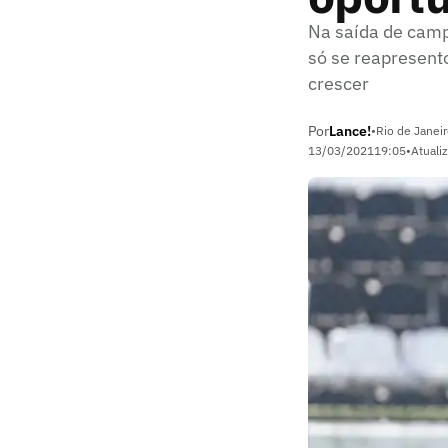
Na saída de camp
só se reapresent
crescer
Por
Lance!
•
Rio de Janeir
13/03/2021
19:05
•
Atuali