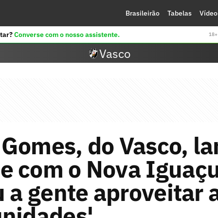
Brasileirão
Tabelas
Vídeo
tar?
Converse com o nosso assistente.
18+ 
Vasco
 Gomes, do Vasco, l
e com o Nova Iguaçu
u a gente aproveitar 
unidades'