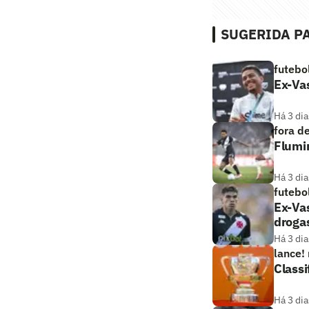
SUGERIDA PA
futebo
Ex-Vas
Há 3 dia
fora d
Flumi
Há 3 dia
futebo
Ex-Vas
droga
Há 3 dia
lance!
Classi
Há 3 dia