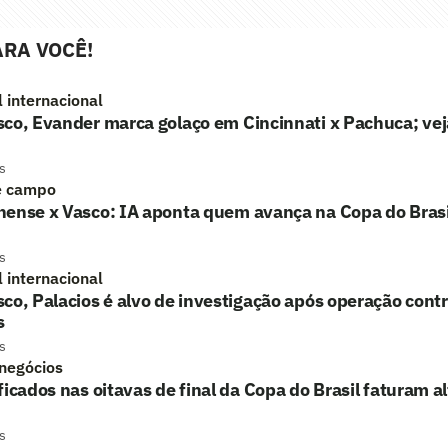
RA VOCÊ!
l internacional
co, Evander marca golaço em Cincinnati x Pachuca; vej
s
e campo
nense x Vasco: IA aponta quem avança na Copa do Brasi
s
l internacional
co, Palacios é alvo de investigação após operação contr
s
s
 negócios
ficados nas oitavas de final da Copa do Brasil faturam a
s