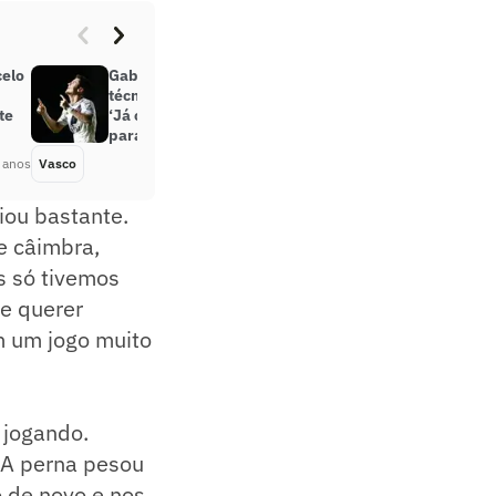
celo
Gabriel Pec, do Vasco, elogia o
técnico Marcelo Cabo e destaca:
te
‘Já chegou me dando confiança
para jogar’
 anos
Vasco
Há 5 anos
iou bastante.
e câimbra,
s só tivemos
de querer
m um jogo muito
 jogando.
 A perna pesou
o de novo e nos