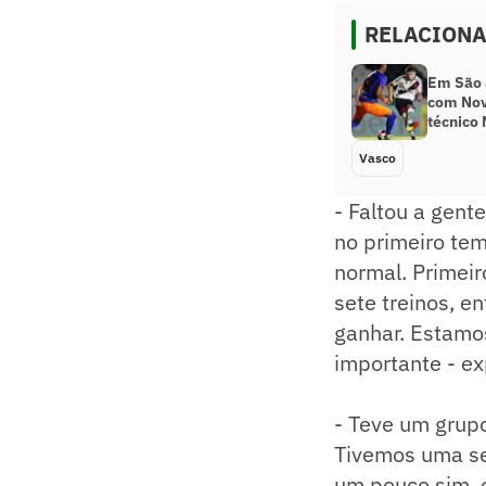
RELACION
Em São 
com Nov
técnico
Vasco
- Faltou a gent
no primeiro te
normal. Primei
sete treinos, e
ganhar. Estamo
importante - ex
- Teve um grup
Tivemos uma se
um pouco sim, o