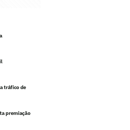
a
l
a tráfico de
lta premiação