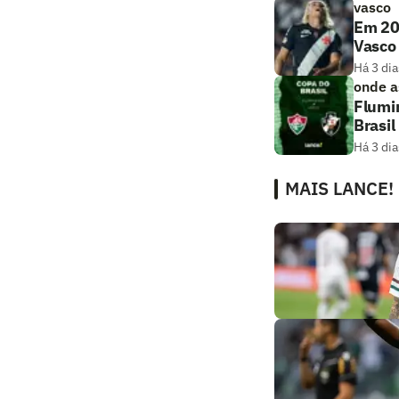
vasco
Em 20
Vasco
Há 3 dia
onde as
Flumin
Brasil
Há 3 dia
MAIS LANCE!