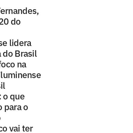
ernandes,
20 do
e lidera
 do Brasil
foco na
 Fluminense
il
: o que
 para o
o
o vai ter