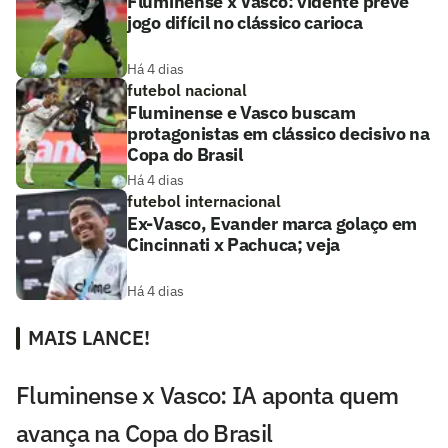
Fluminense x Vasco: vidente prevê
jogo difícil no clássico carioca
Há 4 dias
futebol nacional
Fluminense e Vasco buscam
protagonistas em clássico decisivo na
Copa do Brasil
Há 4 dias
futebol internacional
Ex-Vasco, Evander marca golaço em
Cincinnati x Pachuca; veja
Há 4 dias
MAIS LANCE!
Fluminense x Vasco: IA aponta quem
avança na Copa do Brasil