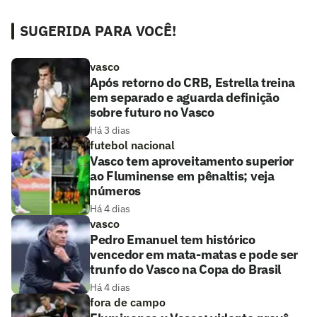
SUGERIDA PARA VOCÊ!
vasco
Após retorno do CRB, Estrella treina
em separado e aguarda definição
sobre futuro no Vasco
Há 3 dias
futebol nacional
Vasco tem aproveitamento superior
ao Fluminense em pênaltis; veja
números
Há 4 dias
vasco
Pedro Emanuel tem histórico
vencedor em mata-matas e pode ser
trunfo do Vasco na Copa do Brasil
Há 4 dias
fora de campo