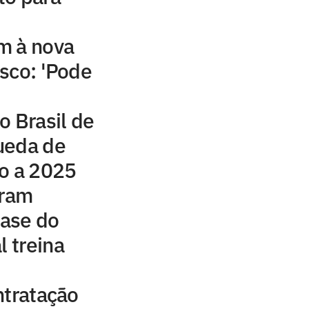
m à nova
sco: 'Pode
o Brasil de
ueda de
ão a 2025
eram
ase do
l treina
ntratação