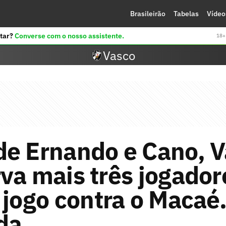
Brasileirão
Tabelas
Vídeo
tar?
Converse com o nosso assistente.
18+ 
Vasco
de Ernando e Cano, 
va mais três jogador
 jogo contra o Macaé
da