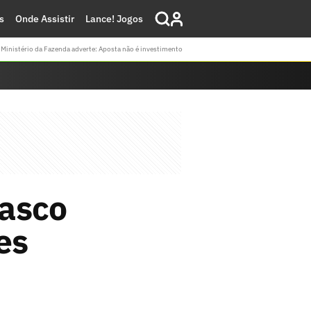
s
Onde Assistir
Lance! Jogos
Ministério da Fazenda adverte: Aposta não é investimento
Vasco
es
.