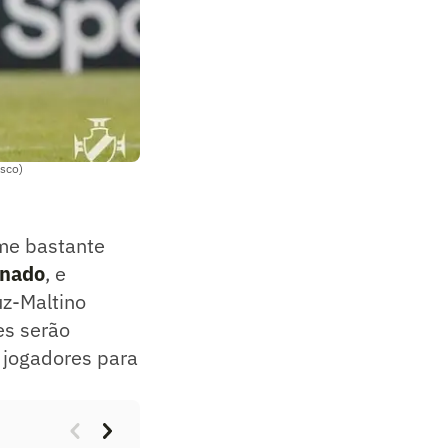
asco)
ime bastante
onado
, e
uz-Maltino
es serão
 jogadores para