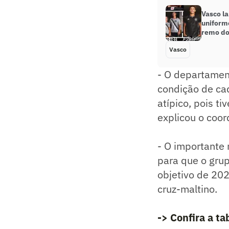
Vasco la
uniform
remo do
Vasco
- O departamen
condição de cad
atípico, pois t
explicou o coor
- O importante
para que o grup
objetivo de 2021
cruz-maltino.
-> Confira a t