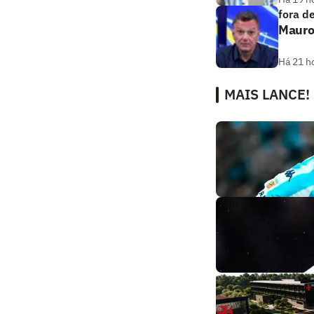
fora d
Mauro 
Há 21 h
MAIS LANCE!