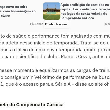
Após proibição de partidas na
nça novo terceiro
capital, Ferj confirma alteraçõ
e, com homenagem ao
nos jogos da sexta rodada do
 clube
Campeonato Carioca
Há 5 anos
Futebol Nacional
Há 5
to de saúde e performance tem analisado com muit
a atleta nesse início de temporada. Trata-se de 
ivemos o início de uma nova temporada muito próxi
denador científico do clube, Marcos Cezar, antes d
 nesse momento é equalizarmos as cargas de trei
o consiga um nível ótimo de performance na busca
, que é o acesso para a Série A - disse ao site ofi
abela do Campeonato Carioca