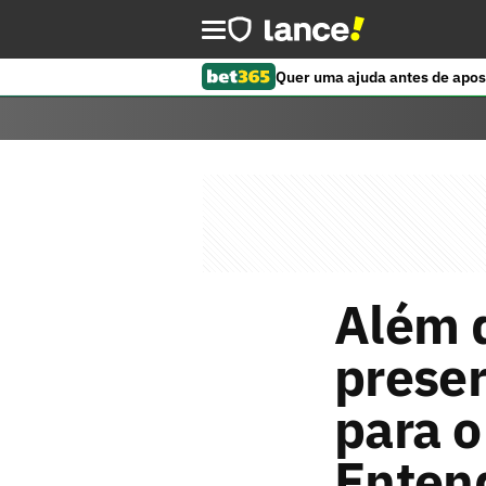
Quer uma ajuda antes de apos
Além 
preser
para o
Enten