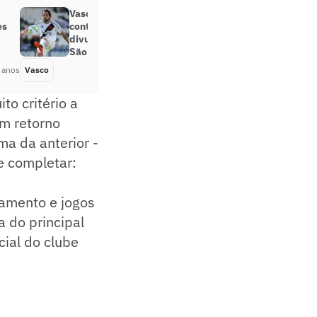
Vasco anuncia a rescisão do
es
contrato de Martín Benítez; clube
divulga acordo financeiro com o
São Paulo
 anos
Vasco
Há 5 anos
o critério a
um retorno
ma da anterior -
e completar:
namento e jogos
 do principal
cial do clube