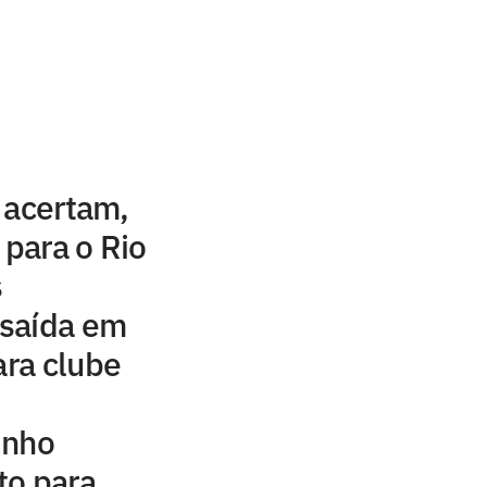
 acertam,
 para o Rio
s
saída em
ara clube
inho
to para