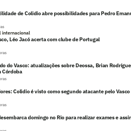
ilidade de Colidio abre possibilidades para Pedro Eman
ras
l internacional
co, Léo Jacó acerta com clube de Portugal
oras
do do Vasco: atualizações sobre Deossa, Brian Rodrígu
n Córdoba
oras
ores: Colidio é visto como segundo atacante pelo Vasco
oras
desembarca domingo no Rio para realizar exames e assi
oras