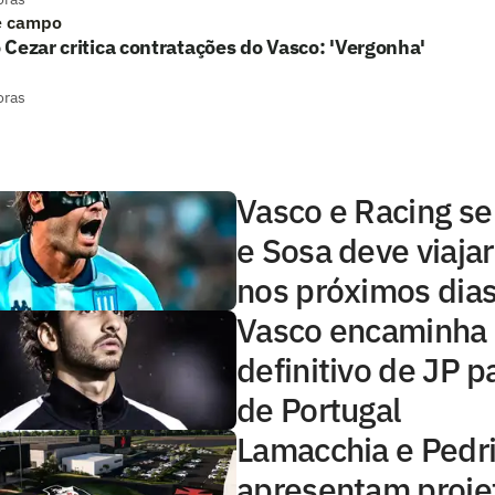
e campo
Cezar critica contratações do Vasco: 'Vergonha'
oras
Vasco e Racing se
e Sosa deve viajar
nos próximos dia
Vasco encaminha 
definitivo de JP p
de Portugal
Lamacchia e Pedr
apresentam proje