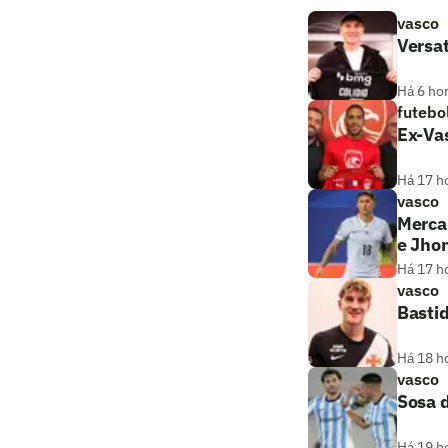
vasco
Versat
Há 6 ho
futebo
Ex-Vas
Há 17 h
vasco
Merca
e Jho
Há 17 h
vasco
Bastid
Há 18 h
vasco
Sosa 
Há 19 h