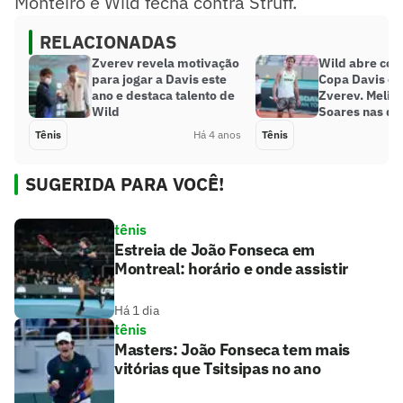
Monteiro e Wild fecha contra Struff.
RELACIONADAS
Zverev revela motivação
Wild abre con
para jogar a Davis este
Copa Davis co
ano e destaca talento de
Zverev. Melige
Wild
Soares nas du
Tênis
Há 4 anos
Tênis
SUGERIDA PARA VOCÊ!
tênis
Estreia de João Fonseca em
Montreal: horário e onde assistir
Há 1 dia
tênis
Masters: João Fonseca tem mais
vitórias que Tsitsipas no ano