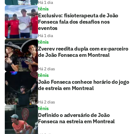
Há 1 dia
tênis
Exclusivo: fisioterapeuta de João
Fonseca fala dos desafios nos
eventos
Há 1 dia
tênis
Zverev reedita dupla com ex-parceiro
de João Fonseca em Montreal
Há 2 dias
tênis
João Fonseca conhece horário do jogo
de estreia em Montreal
Há 2 dias
tênis
Definido o adversário de João
Fonseca na estreia em Montreal