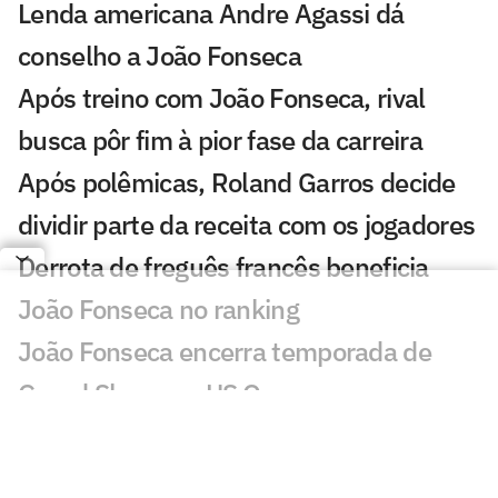
Lenda americana Andre Agassi dá
conselho a João Fonseca
Após treino com João Fonseca, rival
busca pôr fim à pior fase da carreira
Após polêmicas, Roland Garros decide
dividir parte da receita com os jogadores
Derrota de freguês francês beneficia
João Fonseca no ranking
João Fonseca encerra temporada de
Grand Slams no US Open
João Fonseca fatura quarta maior
premiação do ano no UTS Rio