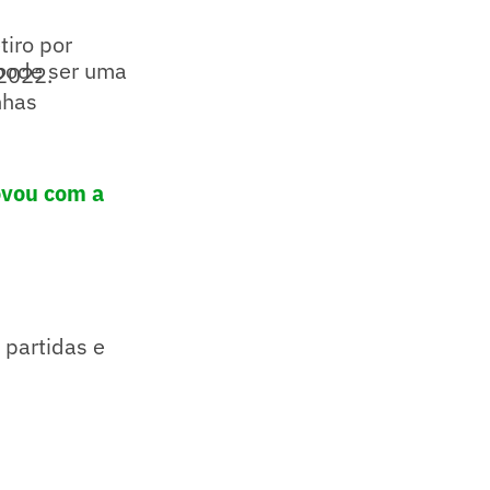
tiro por
 pode ser uma
 2022.
nhas
ovou com a
 partidas e