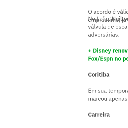
O acordo é váli
No Leão, Neilt
empréstimo, já
válvula de esca
adversárias.
+ Disney renov
Fox/Espn no p
Coritiba
Em sua tempora
marcou apenas 
Carreira