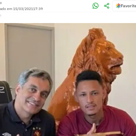
no
Favorit
zado em
15/03/2021
17:39
!