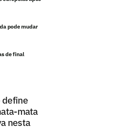
dada pode mudar
s de final
 define
mata-mata
va nesta