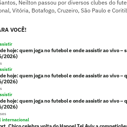
antos, Neilton passou por diversos clubes do futeb
al, Vitória, Botafogo, Cruzeiro, São Paulo e Coriti
RA VOCÊ!
sistir
de hoje: quem joga no futebol e onde assistir ao vivo – s
6/2026)
s
sistir
de hoje: quem joga no futebol e onde assistir ao vivo – 
6/2026)
s
sistir
de hoje: quem joga no futebol e onde assistir ao vivo – 
6/2026)
eses
l internacional
rt, Chico celebra volta do Hapoel Tel Aviv a competiçõ