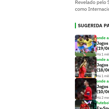
Revelado pelo S
como Internacion
SUGERIDA PA
onde as
Jogos 
(19/0
Há 1 mê
onde as
Jogos 
(18/0
Há 1 mê
onde as
Jogos 
(10/0
Há 2 m
futebo
Ex-Spo