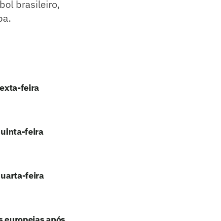
ol brasileiro,
ba.
exta-feira
quinta-feira
quarta-feira
es europeias após