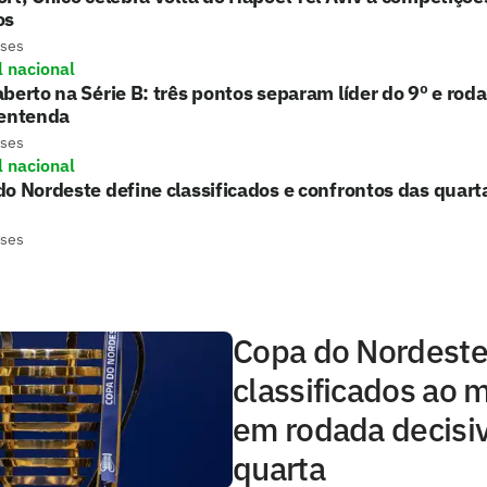
os
eses
l nacional
berto na Série B: três pontos separam líder do 9º e ro
 entenda
eses
l nacional
o Nordeste define classificados e confrontos das quarta
eses
Copa do Nordeste
classificados ao 
em rodada decisi
quarta