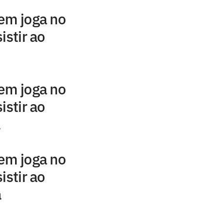
em joga no
istir ao
em joga no
istir ao
a
em joga no
istir ao
a