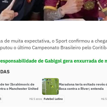
s de muita expectativa, o Sport confirmou a cheg
sputou o último Campeonato Brasileiro pelo Coritib
responsabilidade de Gabigol gera enxurrada d
ADAS
ode ter Ibrahimovic de
Maradona teria evitado revés 
ntra o Manchester United
Boca contra o River; entenda
l
Há 5 anos
Futebol Latino
Há 5