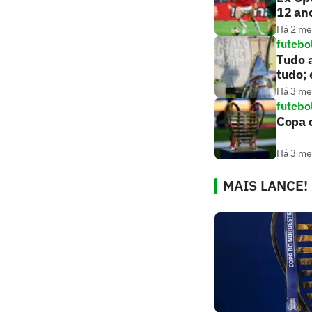
12 an
Há 2 m
futebo
Tudo a
tudo;
Há 3 m
futebo
Copa d
Há 3 m
MAIS LANCE!