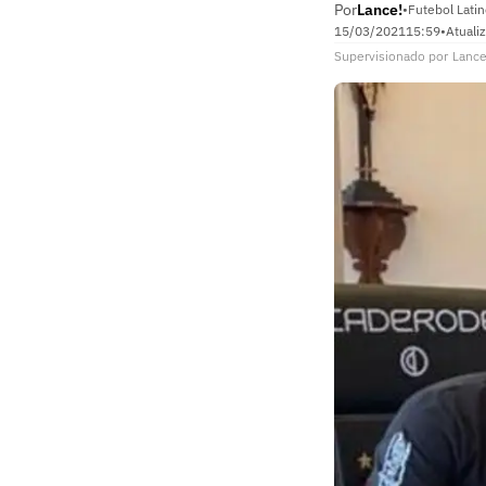
Por
Lance!
•
Futebol Lati
15/03/2021
15:59
•
Atuali
Supervisionado
por
Lance