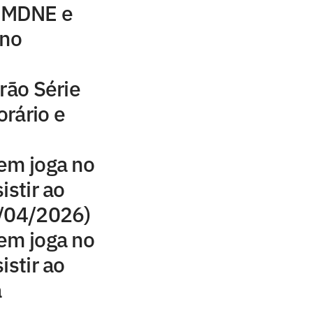
m MDNE e
 no
rão Série
orário e
em joga no
istir ao
1/04/2026)
em joga no
istir ao
a