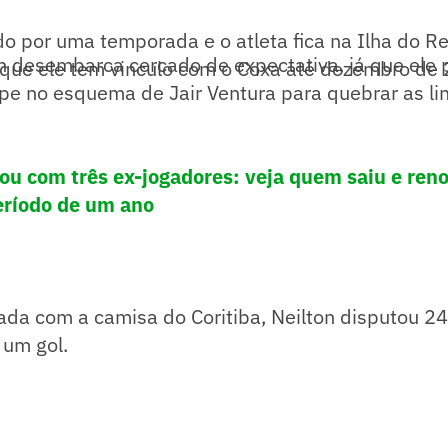
do por uma temporada e o atleta fica na Ilha do Re
on desembarca cercado de expectativa, já que ele
 que ele tem vinculo com o Coxa até dezembro de
pe no esquema de Jair Ventura para quebrar as li
ou com três ex-jogadores: veja quem saiu e ren
eríodo de um ano
da com a camisa do Coritiba, Neilton disputou 24
um gol.