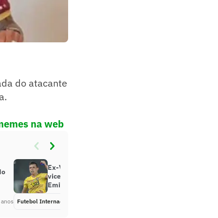
ada do atacante
a.
e memes na web
Ex-Vasco marca dois e chega à
do
vice-artilharia da Liga dos
Emirados Árabes
 anos
Futebol Internacional
Há 5 anos