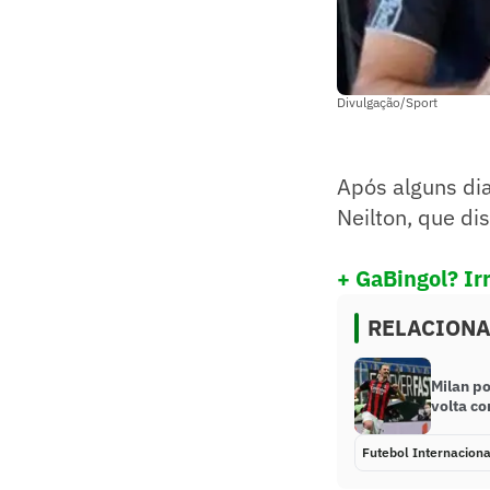
Divulgação/Sport
Após alguns dia
Neilton, que di
+ GaBingol? Ir
RELACION
Milan p
volta co
Futebol Internaciona