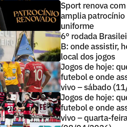
Sport renova co
amplia patrocínio
uniforme
6° rodada Brasilei
B: onde assistir, h
local dos jogos
Jogos de hoje: qu
futebol e onde ass
vivo – sábado (1
Jogos de hoje: qu
futebol e onde ass
vivo – quarta-feir