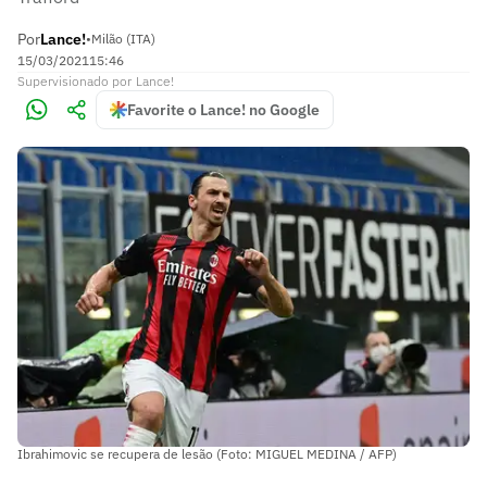
Por
Lance!
•
Milão (ITA)
15/03/2021
15:46
Supervisionado
por
Lance!
Favorite o Lance! no Google
Ibrahimovic se recupera de lesão (Foto: MIGUEL MEDINA / AFP)