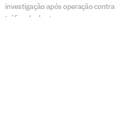
investigação após operação contra
tráfico de drogas
Cidades-sede dos EUA cobram Fifa por
promessa milionária feita para a Copa do
Mundo de 2026
Premier League tem recorde de novos
técnicos em início de temporada
Kerolin é anunciada pelo Barcelona e se
torna maior transferência do clube no
feminino
Espanha define volta após título
mundial e fecha 2026 contra a