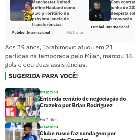
Manchester United
Com contrato 
define Haaland como
junho de 2022,
alvo prioritário da
despista sobr
próxima janela de
renovação
transferências
Futebol Internacional
Futebol Internacional
Há 5 anos
Aos 39 anos, Ibrahimovic atuou em 21
partidas na temporada pelo Milan, marcou 16
gols e deu duas assistências.
SUGERIDA PARA VOCÊ!
cruzeiro
Entenda cenário de negociação do
Cruzeiro por Brian Rodríguez
Há 2 dias
cruzeiro
Clube russo faz sondagem por
Arroyo, do Cruzeiro