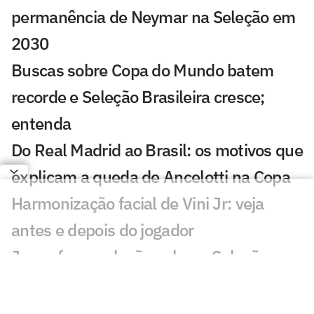
permanência de Neymar na Seleção em
2030
Buscas sobre Copa do Mundo batem
recorde e Seleção Brasileira cresce;
entenda
Do Real Madrid ao Brasil: os motivos que
explicam a queda de Ancelotti na Copa
Harmonização facial de Vini Jr: veja
antes e depois do jogador
Jesus faz revelação sobre a Seleção e
diz que convocaria astro do Flamengo
Vini Jr aparece com novo visual após