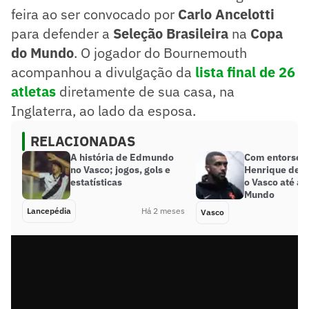
feira ao ser convocado por
Carlo Ancelotti
para defender a
Seleção Brasileira
na
Copa
do Mundo
. O jogador do Bournemouth
acompanhou a divulgação da
lista final de 26
atletas
diretamente de sua casa, na
Inglaterra, ao lado da esposa.
RELACIONADAS
A história de Edmundo
Com entorse, 
no Vasco; jogos, gols e
Henrique deve
estatísticas
o Vasco até a 
Mundo
Lancepédia
Há 2 meses
Vasco