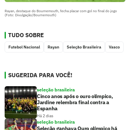
Rayan, destaque do Bournemouth, fecha placar com gol no final do jogo
(Foto: Divulgação/Bournemouth)
TUDO SOBRE
Futebol Nacional
Rayan
Seleção Brasileira
Vasco
SUGERIDA PARA VOCÊ!
seleção brasileira
Cinco anos após o ouro olímpico,
Jardine relembra final contra a
Espanha
Há 2 dias
seleção brasileira
Seleção ganhava Ouro olímpico há