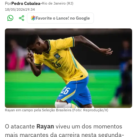
Por
Pedro Cobalea
•
Rio de Janeiro (RJ)
18/05/2026
19:34
Favorite o Lance! no Google
Rayan em campo pela Seleção Brasileira (Foto: Reprodução/X)
O atacante
Rayan
viveu um dos momentos
mais marcantes da carreira nesta segunda-