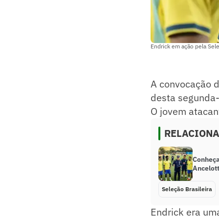
Endrick em ação pela Sele
A convocação da
desta segunda-f
O jovem atacan
RELACION
Conheça
Ancelot
Seleção Brasileira
Endrick era um