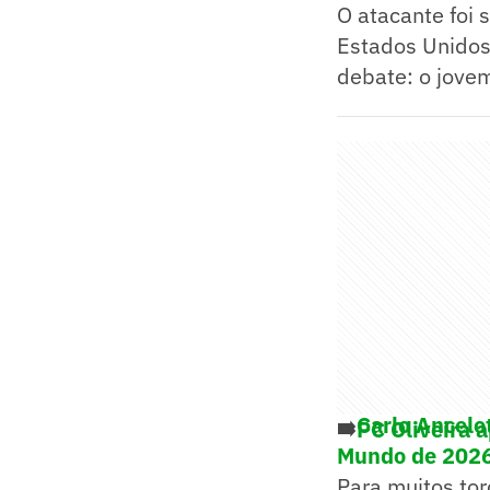
O atacante foi 
Estados Unidos
debate: o jovem
➡️
Carlo Ancelo
➡️
PC Oliveira 
Mundo de 202
Para muitos to