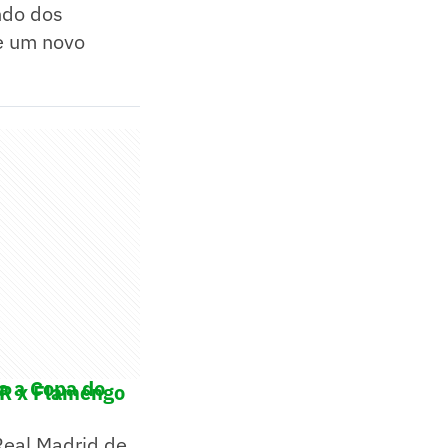
ndo dos
e um novo
ra a Copa do
PR x Flamengo
Real Madrid de