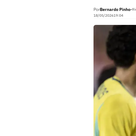
Por
Bernardo Pinho
•
Ri
18/05/2026
19:04