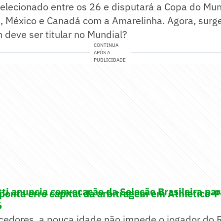
selecionado entre os 26 e disputará a Copa do Mu
, México e Canadá com a Amarelinha. Agora, surg
 deve ser titular no Mundial?
CONTINUA
APÓS A
PUBLICIDADE
tti anuncia convocação da Seleção Brasileira pa
aponta erro capital da arbitragem em Athletico-
6
rcedores, a pouca idade não impede o jogador do 