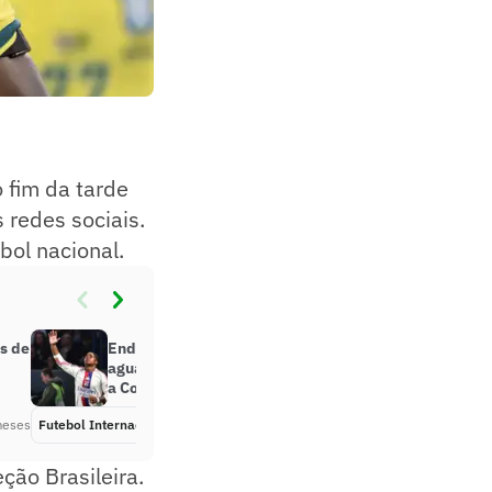
 fim da tarde
 redes sociais.
ol nacional.
os de
Endrick retorna ao Real Madrid e
aguarda decisão de Ancelotti para
a Copa do Mundo
meses
Futebol Internacional
Há 2 meses
ção Brasileira.