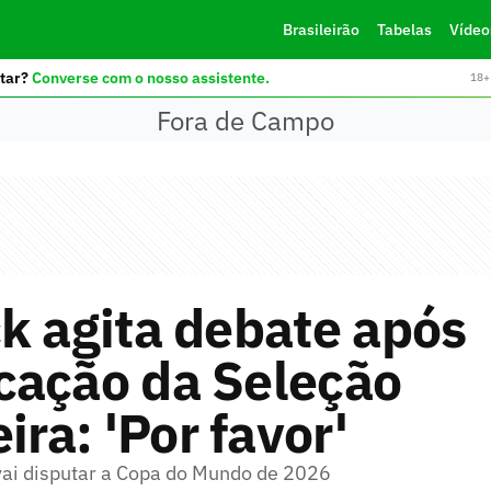
Brasileirão
Tabelas
Vídeo
tar?
Converse com o nosso assistente.
18+ 
Fora de Campo
k agita debate após
cação da Seleção
ira: 'Por favor'
ai disputar a Copa do Mundo de 2026