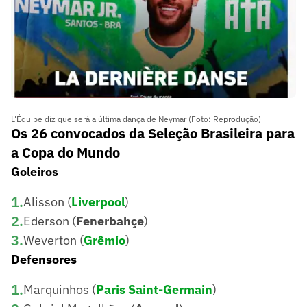
L'Équipe diz que será a última dança de Neymar (Foto: Reprodução)
Os 26 convocados da Seleção Brasileira para
a Copa do Mundo
Goleiros
1
.
Alisson (
Liverpool
)
2
.
Ederson (
Fenerbahçe
)
3
.
Weverton (
Grêmio
)
Defensores
1
.
Marquinhos (
Paris Saint-Germain
)