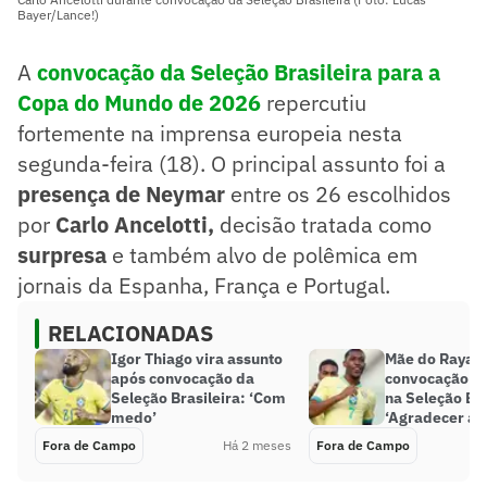
Bayer/Lance!)
A
convocação da Seleção Brasileira para a
Copa do Mundo de 2026
repercutiu
fortemente na imprensa europeia nesta
segunda-feira (18). O principal assunto foi a
presença de Neymar
entre os 26 escolhidos
por
Carlo Ancelotti,
decisão tratada como
surpresa
e também alvo de polêmica em
jornais da Espanha, França e Portugal.
RELACIONADAS
Igor Thiago vira assunto
Mãe do Rayan 
após convocação da
convocação do
Seleção Brasileira: ‘Com
na Seleção Bra
medo’
‘Agradecer ao
Fora de Campo
Há 2 meses
Fora de Campo