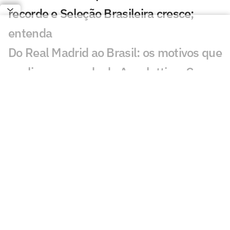
recorde e Seleção Brasileira cresce;
entenda
Do Real Madrid ao Brasil: os motivos que
explicam a queda de Ancelotti na Copa
Harmonização facial de Vini Jr: veja
antes e depois do jogador
Jesus faz revelação sobre a Seleção e
diz que convocaria astro do Flamengo
Vini Jr aparece com novo visual após
procedimento estético
Brasil sobe no ranking da Fifa e encosta
nos líderes após Copa; confira