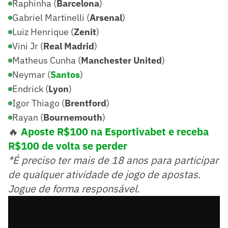
Raphinha (
Barcelona
)
Gabriel Martinelli (
Arsenal
)
Luiz Henrique (
Zenit
)
Vini Jr (
Real Madrid
)
Matheus Cunha (
Manchester United
)
Neymar (
Santos
)
Endrick (
Lyon
)
Igor Thiago (
Brentford
)
Rayan (
Bournemouth
)
🔥
Aposte R$100 na Esportivabet e receba
R$100 de volta se perder
*É preciso ter mais de 18 anos para participar
de qualquer atividade de jogo de apostas.
Jogue de forma responsável.