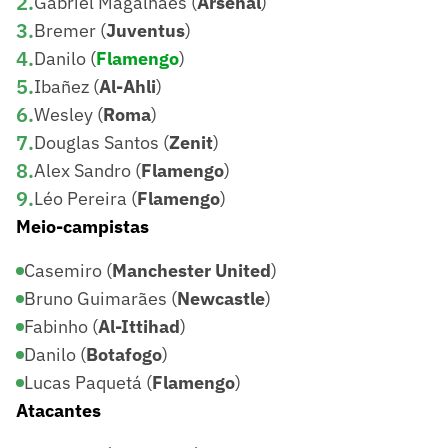
2
.
Gabriel Magalhães (
Arsenal
)
3
.
Bremer (
Juventus
)
4
.
Danilo (
Flamengo
)
5
.
Ibañez (
Al-Ahli
)
6
.
Wesley (
Roma
)
7
.
Douglas Santos (
Zenit
)
8
.
Alex Sandro (
Flamengo
)
9
.
Léo Pereira (
Flamengo
)
Meio-campistas
Casemiro (
Manchester United
)
Bruno Guimarães (
Newcastle
)
Fabinho (
Al-Ittihad
)
Danilo (
Botafogo
)
Lucas Paquetá (
Flamengo
)
Atacantes