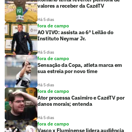
valores a receber da CazéTV
Há 5 dias
fora de campo
AO VIVO: assista ao 6º Leilão do
Instituto Neymar Jr.
Há 5 dias
fora de campo
Sensação da Copa, atleta marca em
sua estreia por novo time
Há 5 dias
fora de campo
Ator processa Casimiro e CazéTV por
danos morais; entenda
Há 5 dias
fora de campo
Vasco x Fluminense lidera audiência