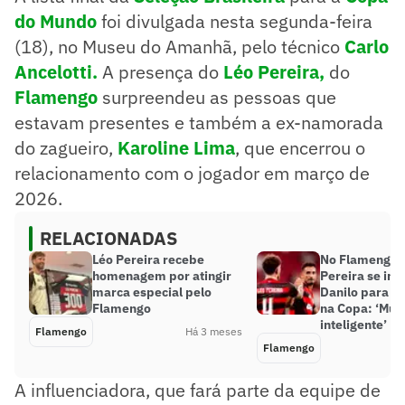
do Mundo
foi divulgada nesta segunda-feira
(18), no Museu do Amanhã, pelo técnico
Carlo
Ancelotti.
A presença do
Léo Pereira
,
do
Flamengo
surpreendeu as pessoas que
estavam presentes e também a ex-namorada
do zagueiro,
Karoline Lima
, que encerrou o
relacionamento com o jogador em março de
2026.
RELACIONADAS
Léo Pereira recebe
No Flamengo,
homenagem por atingir
Pereira se ins
marca especial pelo
Danilo para b
Flamengo
na Copa: ‘Mui
inteligente’
Flamengo
Há 3 meses
Flamengo
A influenciadora, que fará parte da equipe de