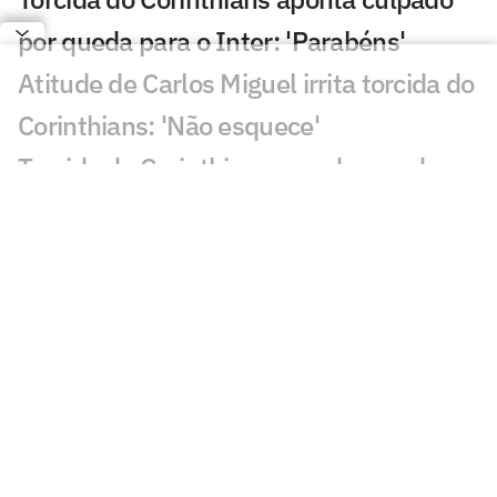
por queda para o Inter: 'Parabéns'
Atitude de Carlos Miguel irrita torcida do
Corinthians: 'Não esquece'
Torcida do Corinthians manda recado a
Diniz após queda para o Internacional
Santos falha duas vezes em Vitória x
Athletico-PR: 'Inacreditável'
Matheus Cunha vira assunto em
Corinthians x Internacional
Corinthians x Internacional: decisão da
arbitragem irrita torcida