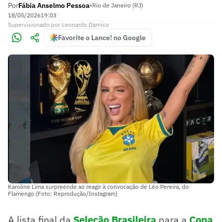
Por
Fábia Anselmo Pessoa
•
Rio de Janeiro (RJ)
18/05/2026
19:03
Supervisionado
por
Leonardo Damico
Favorite o Lance! no Google
Karoline Lima surpreende ao reagir à convocação de Léo Pereira, do
Flamengo (Foto: Reprodução/Instagram)
A lista final da
Seleção Brasileira
para a
Copa