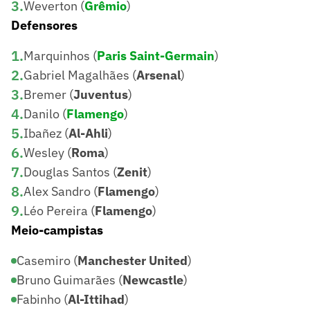
3
.
Weverton (
Grêmio
)
Defensores
1
.
Marquinhos (
Paris Saint-Germain
)
2
.
Gabriel Magalhães (
Arsenal
)
3
.
Bremer (
Juventus
)
4
.
Danilo (
Flamengo
)
5
.
Ibañez (
Al-Ahli
)
6
.
Wesley (
Roma
)
7
.
Douglas Santos (
Zenit
)
8
.
Alex Sandro (
Flamengo
)
9
.
Léo Pereira (
Flamengo
)
Meio-campistas
Casemiro (
Manchester United
)
Bruno Guimarães (
Newcastle
)
Fabinho (
Al-Ittihad
)