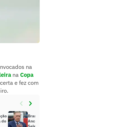
onvocados na
leira
na
Copa
certa e fez com
iro.
eção
Brasileiros mandam recado a
a do
Ancelotti após convocação da
Seleção para Copa