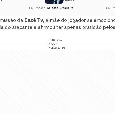
Há 2 meses
Seleção Brasileira
Há 2 
smissão da
Cazé Tv,
a mãe do jogador se emociono
ria do atacante e afirmou ter apenas gratidão pelo
CONTINUA
APÓS A
PUBLICIDADE