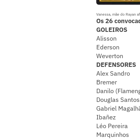
Vanessa, mãe do Rayan af
Os 26 convoca
GOLEIROS
Alisson
Ederson
Weverton
DEFENSORES
Alex Sandro
Bremer
Danilo (Flamen
Douglas Santos
Gabriel Magalh
Ibañez
Léo Pereira
Marquinhos