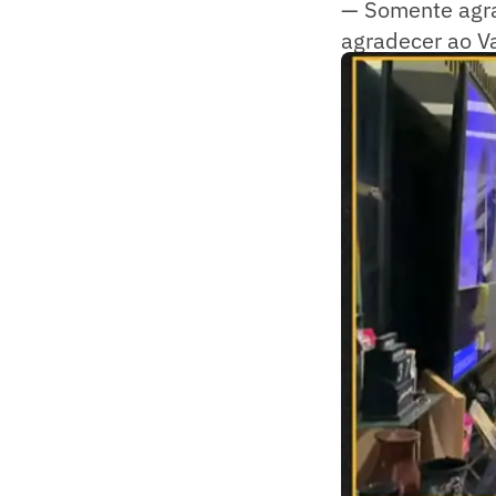
— Somente agrad
agradecer ao Va
atacante.