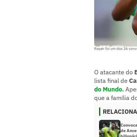
Rayan foi um dos 26 convo
O atacante do
lista final de
Ca
do Mundo.
Apes
que a família d
RELACION
Convoca
de Ance
bilionár