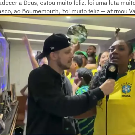
ecer a Deus, estou muito feliz, foi uma luta muit
sco, ao Bournemouth, 'to' muito feliz — afirmou 