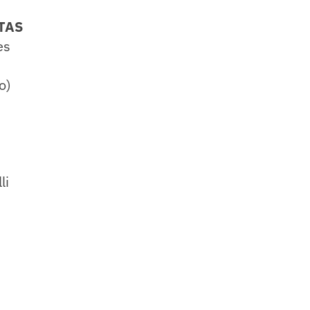
TAS
es
o)
li