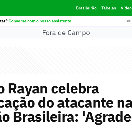
Brasileirão
Tabelas
Vídeo
tar?
Converse com o nosso assistente.
18+ 
Fora de Campo
o Rayan celebra
cação do atacante n
o Brasileira: 'Agrade