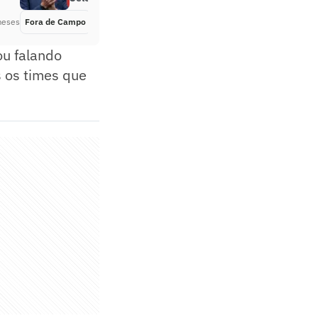
meses
Fora de Campo
Há 2 meses
u falando
s os times que