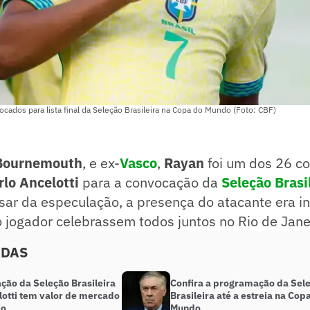
cados para lista final da Seleção Brasileira na Copa do Mundo (Foto: CBF)
Bournemouth
, e ex-
Vasco
,
Rayan
foi um dos 26 c
rlo Ancelotti
para a convocação da
Seleção Brasi
ar da especulação, a presença do atacante era in
o jogador celebrassem todos juntos no Rio de Jane
ADAS
ção da Seleção Brasileira
Confira a programação da Sel
lotti tem valor de mercado
Brasileira até a estreia na Cop
io
Mundo