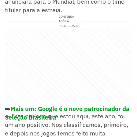
anunciará para o Mundial, bem como o time
titular para a estreia.
CONTINUA
APÓS A
PUBLICIDADE
➡️
Mais um: Google é o novo patrocinador da
— Este período que estou aqui, este ano, foi
Seleção Brasileira
um ano positivo. Nos classificamos, primeiro,
e depois nos jogos temos feito muita