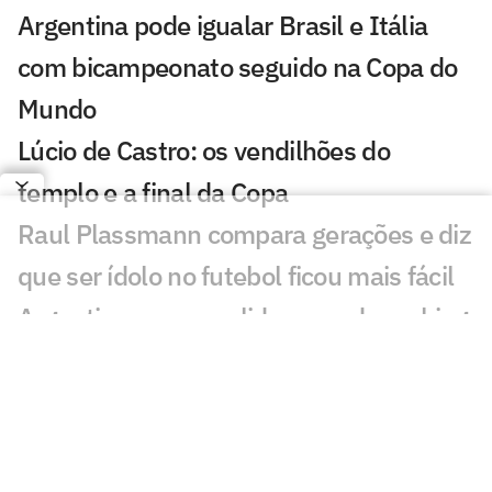
Argentina pode igualar Brasil e Itália
com bicampeonato seguido na Copa do
Mundo
Lúcio de Castro: os vendilhões do
templo e a final da Copa
Raul Plassmann compara gerações e diz
que ser ídolo no futebol ficou mais fácil
Argentina recupera liderança do ranking
da Fifa; veja posição do Brasil
Garantido na final, Messi pode igualar
Cafu em recorde histórico
Treino de Neymar nos Estados Unidos