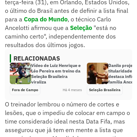
terça-feira (31), em Orlando, Estados Unidos,
o último do Brasil antes de definir a lista final
para a
Copa do Mundo
, o técnico Carlo
Ancelotti afirmou que a
Seleção
"está no
caminho certo", independentemente dos
resultados dos últimos jogos.
RELACIONADAS
Vídeo de Luiz Henrique e
Danilo projeta
Léo Pereira em treino da
titularidade n
Seleção Brasileira
destaca influê
viraliza
família Ancelo
Fora de Campo
Há 4 meses
Seleção Brasileira
O treinador lembrou o número de cortes e
lesões, que o impediu de colocar em campo o
time considerado ideal nesta Data Fifa, mas
assegurou que já tem em mente a lista que