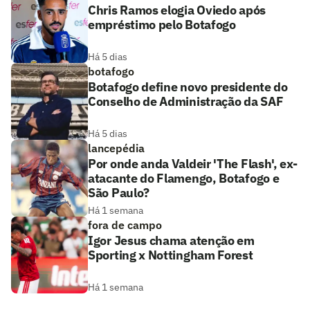
Chris Ramos elogia Oviedo após
empréstimo pelo Botafogo
Há 5 dias
botafogo
Botafogo define novo presidente do
Conselho de Administração da SAF
Há 5 dias
lancepédia
Por onde anda Valdeir 'The Flash', ex-
atacante do Flamengo, Botafogo e
São Paulo?
Há 1 semana
fora de campo
Igor Jesus chama atenção em
Sporting x Nottingham Forest
Há 1 semana