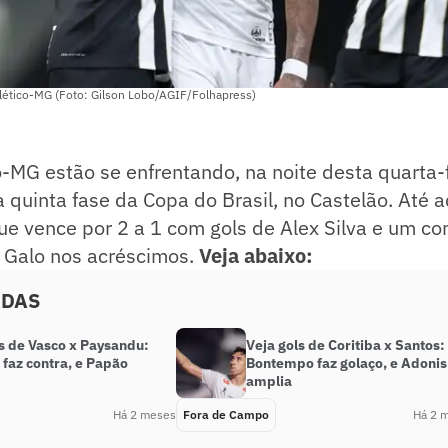
tlético-MG (Foto: Gilson Lobo/AGIF/Folhapress)
o-MG estão se enfrentando, na noite desta quarta-
a quinta fase da Copa do Brasil, no Castelão. Até a
ue vence por 2 a 1 com gols de Alex Silva e um co
o Galo nos acréscimos.
Veja abaixo:
ADAS
ls de Vasco x Paysandu:
Veja gols de Coritiba x Santos:
 faz contra, e Papão
Bontempo faz golaço, e Adonis
amplia
Há 2 meses
Fora de Campo
Há 2 