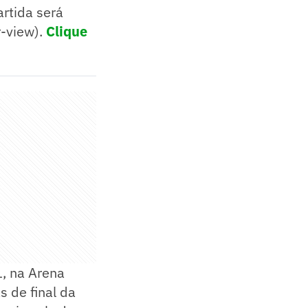
artida será
-view).
Clique
1, na Arena
s de final da