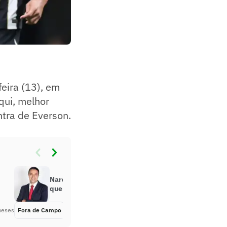
feira (13), em
qui, melhor
ntra de Everson.
Nardini estreia na CazéTV em jogo
que pode dar o título ao PSG
meses
Fora de Campo
Há 2 meses