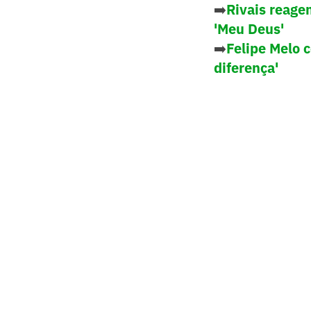
➡️
Rivais reage
'Meu Deus'
➡️
Felipe Melo 
diferença'