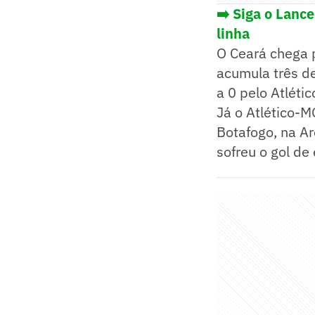
➡️ Siga o Lanc
linha
O Ceará chega 
acumula três de
a 0 pelo Atléti
Já o Atlético-
Botafogo, na Ar
sofreu o gol de