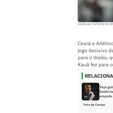
Ceará saiu na frente do A
Ceará e Atlétic
jogo decisivo d
para o Vozão, q
Kauã fez para 
RELACION
Veja go
Saldivia
empata
Fora de Campo