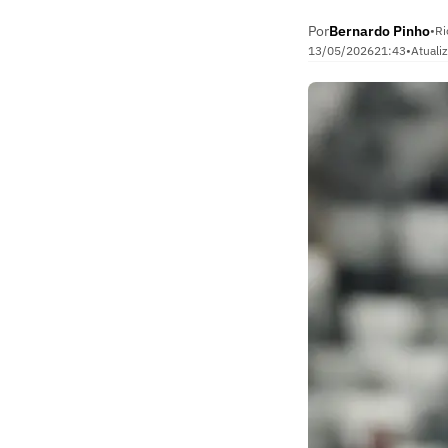
Por
Bernardo Pinho
•
Ri
13/05/2026
21:43
•
Atuali