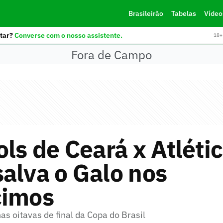
Brasileirão
Tabelas
Vídeo
tar?
Converse com o nosso assistente.
18+ 
Fora de Campo
ols de Ceará x Atlét
alva o Galo nos
cimos
as oitavas de final da Copa do Brasil