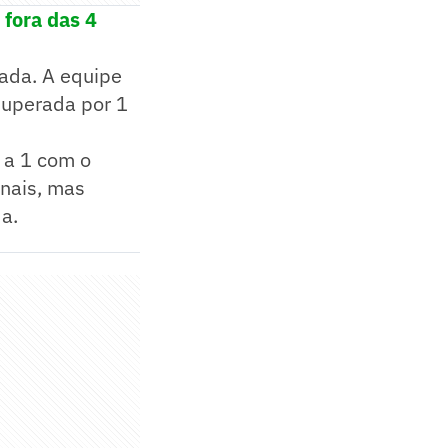
 fora das 4
ada. A equipe
 superada por 1
 a 1 com o
inais, mas
da.