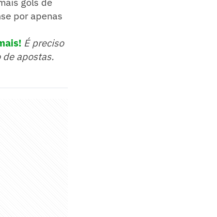
mais gols de
ense por apenas
mais!
É preciso
o de apostas.