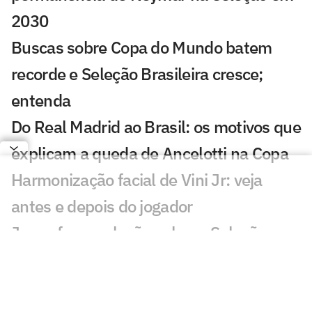
2030
Buscas sobre Copa do Mundo batem
recorde e Seleção Brasileira cresce;
entenda
Do Real Madrid ao Brasil: os motivos que
explicam a queda de Ancelotti na Copa
Harmonização facial de Vini Jr: veja
antes e depois do jogador
Jesus faz revelação sobre a Seleção e
diz que convocaria astro do Flamengo
Vini Jr aparece com novo visual após
procedimento estético