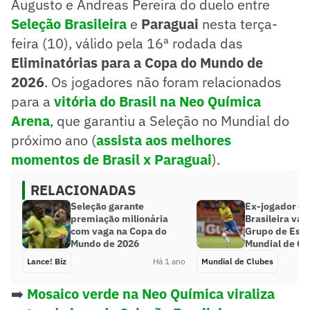
Augusto e Andreas Pereira do duelo entre
Seleção Brasileira
e
Paraguai
nesta terça-
feira (10), válido pela 16ª rodada das
Eliminatórias para a Copa do Mundo de
2026
. Os jogadores não foram relacionados
para a
vitória do Brasil na Neo Química
Arena
, que garantiu a Seleção no Mundial do
próximo ano (
assista aos melhores
momentos de Brasil x Paraguai
).
RELACIONADAS
Seleção garante
Ex-jogador da
premiação milionária
Brasileira vai 
com vaga na Copa do
Grupo de Estu
Mundo de 2026
Mundial de Cl
Lance! Biz
Há 1 ano
Mundial de Clubes
➡️
Mosaico verde na Neo Química viraliza