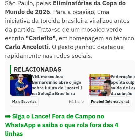
São Paulo, pelas
Eliminatórias da Copa do
Mundo de 2026
. Para a ocasião, uma
iniciativa da torcida brasileira viralizou antes
da partida. Trata-se de um mosaico verde
escrito
"Carletto"
, em homenagem ao técnico
Carlo Ancelotti
. O gesto ganhou destaque
rapidamente nas redes sociais.
RELACIONADAS
VNL masculina:
Federação da 
Bernardinho abre o jogo
aponta culpad
sobre futuro de Lucarelli
saída de Lew
na Seleção Brasileira
da seleção
Mais Esportes
Há 1 ano
Futebol Internacional
➡️ Siga o Lance! Fora de Campo no
WhatsApp e saiba o que rola fora das 4
linhas