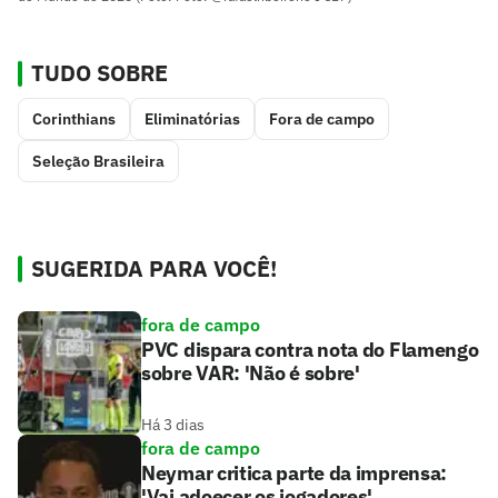
TUDO SOBRE
Corinthians
Eliminatórias
Fora de campo
Seleção Brasileira
SUGERIDA PARA VOCÊ!
fora de campo
PVC dispara contra nota do Flamengo
sobre VAR: 'Não é sobre'
Há 3 dias
fora de campo
Neymar critica parte da imprensa:
'Vai adoecer os jogadores'