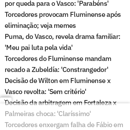
por queda para o Vasco: 'Parabéns'
Torcedores provocam Fluminense após
eliminação; veja memes
Puma, do Vasco, revela drama familiar:
'Meu pai luta pela vida'
Torcedores do Fluminense mandam
recado a Zubeldía: 'Constrangedor'
Decisão de Wilton em Fluminense x
Vasco revolta: 'Sem critério'
Decisão da arbitragem em Fortaleza x
Palmeiras choca: 'Claríssimo'
Torcedores enxergam falha de Fábio em