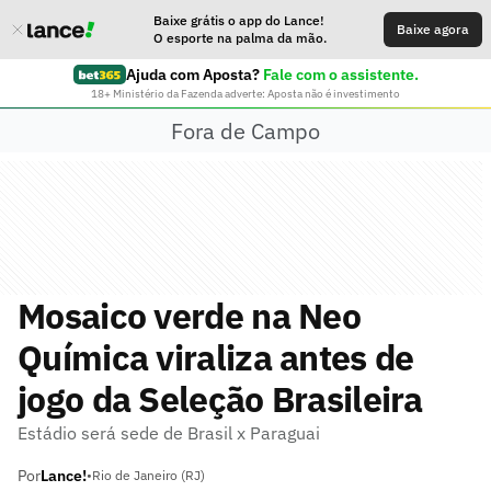
Baixe grátis o app do Lance!
Baixe agora
O esporte na palma da mão.
Ajuda com Aposta?
Fale com o assistente.
18+ Ministério da Fazenda adverte: Aposta não é investimento
Fora de Campo
Mosaico verde na Neo
Química viraliza antes de
jogo da Seleção Brasileira
Estádio será sede de Brasil x Paraguai
Por
Lance!
•
Rio de Janeiro (RJ)