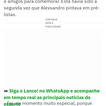
e amigos para comemorar. Esta havia sido a
segunda vez que Alexsandro pintava em pré-
listas.
CONTINUA
APÓS A
PUBLICIDADE
➡️
Siga o Lance! no WhatsApp e acompanhe
em tempo real as principais notícias do
- Foi um momento muito especial, porque
esporte