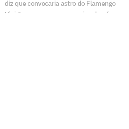
diz que convocaria astro do Flamengo
Vini Jr aparece com novo visual após
procedimento estético
Brasil sobe no ranking da Fifa e encosta
nos líderes após Copa; confira
Nosso fracasso na Copa começa com a
falta de uma estratégia para o produto
futebol
Kaká desabafa sobre momento da
Seleção Brasileira: 'Sinais'
Jogadores, CBF ou Ancelotti: torcida
elege vilões do Brasil na Copa do Mundo