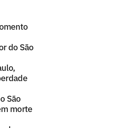
momento
or do São
aulo,
berdade
do São
 em morte