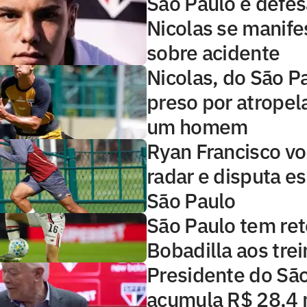
São Paulo e defes
Nicolas se manif
sobre acidente
Nicolas, do São Pa
preso por atropel
um homem
Ryan Francisco vo
radar e disputa e
São Paulo
São Paulo tem ret
Bobadilla aos tre
Presidente do Sã
acumula R$ 28,4 