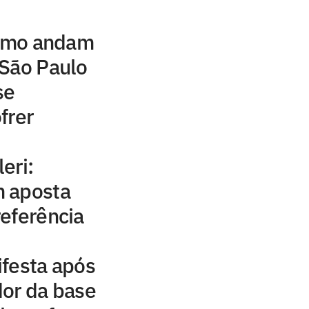
como andam
 São Paulo
se
frer
eri:
 aposta
eferência
ifesta após
dor da base