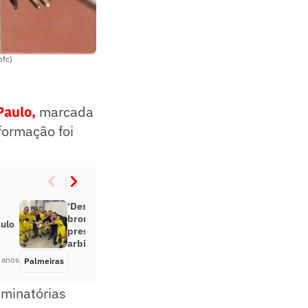
ofc)
Paulo,
marcada
nformação foi
‘Desconforto’: Palmeiras fica na
bronca com postagens de
aulo
presidente da comissão de
arbitragem
 anos
Palmeiras
Há 4 anos
iminatórias