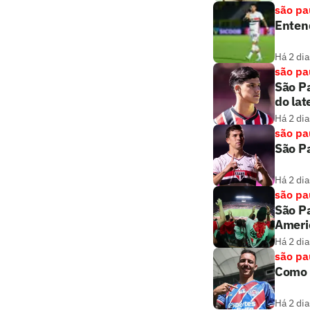
são pa
Entend
Há 2 dia
são pa
São Pa
do lat
Há 2 dia
são pa
São Pa
Há 2 dia
são pa
São Pa
Ameri
Há 2 dia
são pa
Como 
Há 2 dia