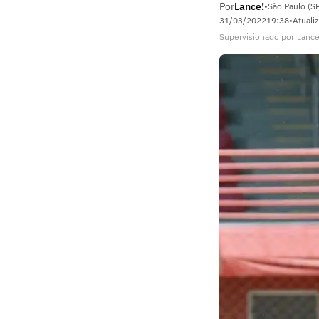
Por
Lance!
•
São Paulo (S
31/03/2022
19:38
•
Atuali
Supervisionado
por
Lance