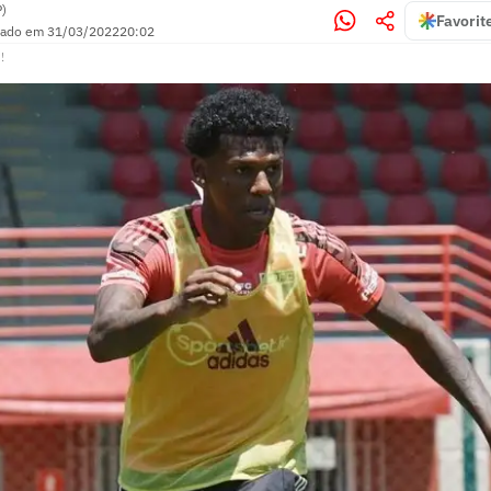
P)
Favorit
zado em
31/03/2022
20:02
!