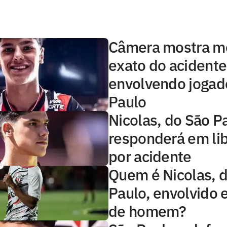
Câmera mostra 
exato do acidente
envolvendo jogad
Paulo
Nicolas, do São P
responderá em li
por acidente
Quem é Nicolas, 
Paulo, envolvido
de homem?