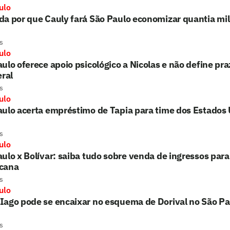
ulo
a por que Cauly fará São Paulo economizar quantia mil
s
ulo
ulo oferece apoio psicológico a Nicolas e não define pra
eral
s
ulo
ulo acerta empréstimo de Tapia para time dos Estados
s
ulo
ulo x Bolívar: saiba tudo sobre venda de ingressos para
cana
s
ulo
Iago pode se encaixar no esquema de Dorival no São Pa
s