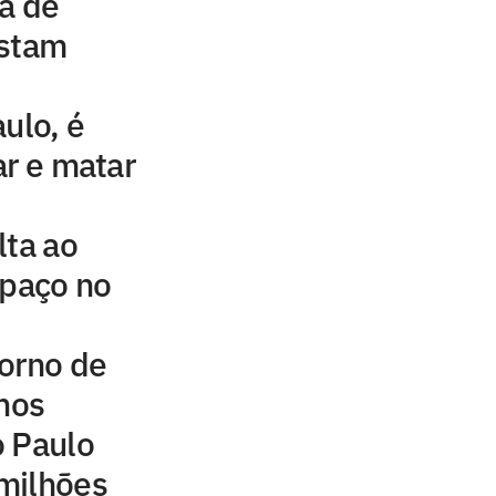
a de
estam
ulo, é
ar e matar
lta ao
spaço no
orno de
inos
o Paulo
milhões