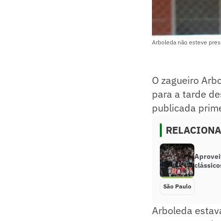
Arboleda não esteve pres
O zagueiro Arb
para a tarde de
publicada prim
RELACION
Aprovei
clássico
São Paulo
Arboleda estav