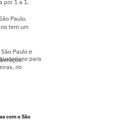
a por 1 a 1.
São Paulo.
iano tem um
o São Paulo e
quatoriano para
iberação.
eiras, no
has com o São