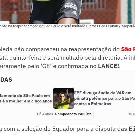
ente na reapresentação do São Paulo e será multado (Foto: Erico Leonan / saopaul
oleda não compareceu na reapresentação do
São 
sta quinta-feira e será multado pela diretoria. A i
eiramente pelo 'GE' e confirmada no
LANCE!
.
ADAS
FPF divulga áudio do VAR em
tamento do São Paulo em
pênalti polêmico para o São P
s é o melhor em cinco anos
contra o Palmeiras
Há 4 anos
Campeonato Paulista
Há 4
a com a seleção do Equador para a disputa das El