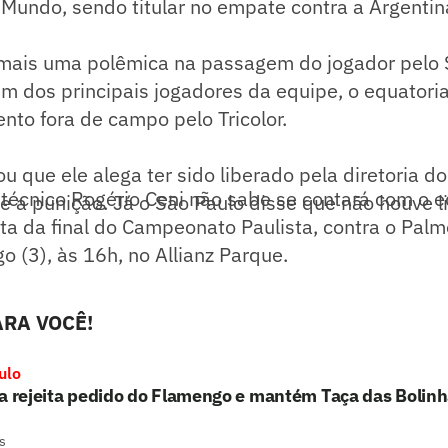
Mundo, sendo titular no empate contra a Argentin
mais uma polêmica na passagem do jogador pelo 
um dos principais jogadores da equipe, o equator
ento fora de campo pelo Tricolor.
u que ele alega ter sido liberado pela diretoria d
técnico Rogério Ceni não sabe se contará com o e
 a punição. Já o São Paulo disse que não houve l
lta da final do Campeonato Paulista, contra o Palm
 (3), às 16h, no Allianz Parque.
RA VOCÊ!
ulo
a rejeita pedido do Flamengo e mantém Taça das Bolin
s