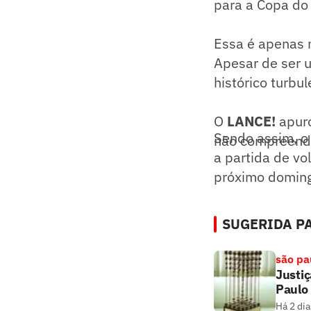
para a Copa do 
Essa é apenas 
Apesar de ser 
histórico turbul
O
LANCE!
apuro
Sendo assim, o 
não compreende
a partida de vo
próximo domingo
SUGERIDA PA
são pa
Justiç
Paulo
Há 2 dia