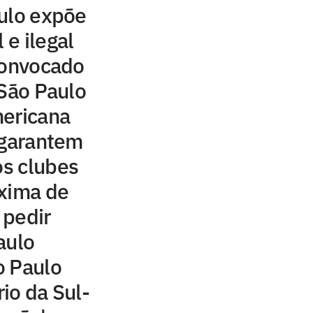
ulo expõe
 e ilegal
convocado
 São Paulo
mericana
 garantem
os clubes
oxima de
 pedir
aulo
o Paulo
io da Sul-