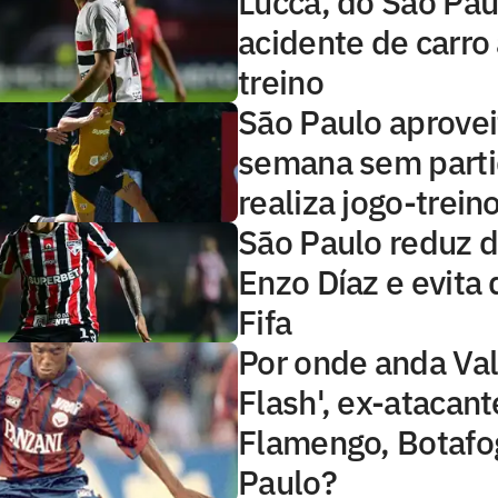
Lucca, do São Pau
acidente de carro
treino
São Paulo aprovei
semana sem parti
realiza jogo-trein
São Paulo reduz d
Enzo Díaz e evita
Fifa
Por onde anda Val
Flash', ex-atacant
Flamengo, Botafo
Paulo?