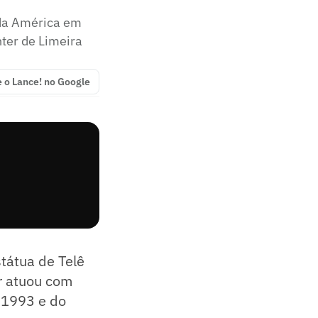
 da América em
ter de Limeira
e o Lance! no Google
tátua de Telê
or atuou com
 1993 e do