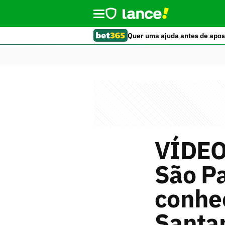
Quer uma ajuda antes de apos
VÍDEO:
São Pa
conhec
Santa