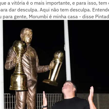
que a vitória é o mais importante, e para isso, tem
para dar desculpa. Aqui não tem desculpa. Enten
u para gente, Morumbi é minha casa - disse Pinta