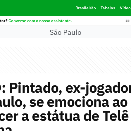
Brasileirão
Tabelas
Vídeo
tar?
Converse com o nosso assistente.
18+ 
São Paulo
 Pintado, ex-jogado
ulo, se emociona ao
er a estátua de Telê
na