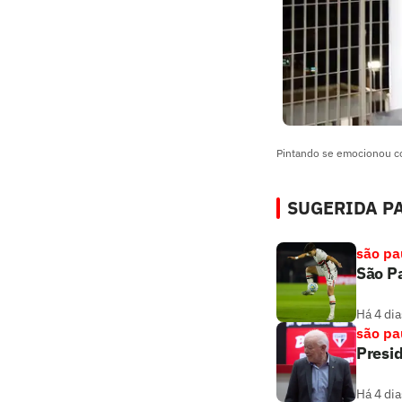
Pintando se emocionou co
SUGERIDA PA
são pa
São Pa
Há 4 dia
são pa
Presi
Há 4 dia