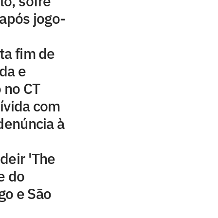
lo, sofre
 após jogo-
ta fim de
da e
o no CT
ívida com
 denúncia à
deir 'The
e do
go e São