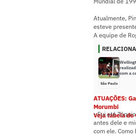
Mundial de 199
Atualmente, Pin
esteve presente
A equipe de Rog
RELACION
Wellingt
realizad
com a c
São Paulo
ATUAÇÕES: Galo
Morumbi
- Fui até Tóquio
Veja tabela do
antes dele e mi
com ele. Como 