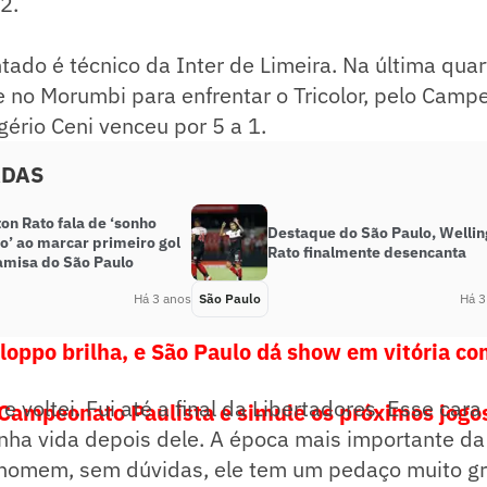
2.
tado é técnico da Inter de Limeira. Na última quart
 no Morumbi para enfrentar o Tricolor, pelo Campe
ério Ceni venceu por 5 a 1.
ADAS
on Rato fala de ‘sonho
Destaque do São Paulo, Wellin
o’ ao marcar primeiro gol
Rato finalmente desencanta
amisa do São Paulo
Há 3 anos
São Paulo
Há 3
ppo brilha, e São Paulo dá show em vitória co
 e voltei. Fui até a final da Libertadores. Esse car
 Campeonato Paulista e simule os próximos jogo
nha vida depois dele. A época mais importante da 
homem, sem dúvidas, ele tem um pedaço muito g