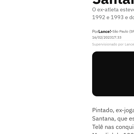
O ex-atleta este
1992 e 1993 e do
Por
Lance!
•
São Paulo (S
16/02/2023
17:33
Supervisionado
por
Lance
Pintado, ex-jog
Santana, que es
Telê nas conqu