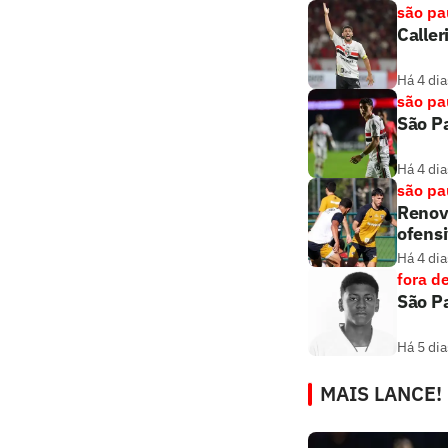
são pa
Caller
Há 4 dia
são pa
São Pa
Há 4 dia
são pa
Renova
ofens
Há 4 dia
fora d
São Pa
Há 5 dia
MAIS LANCE!