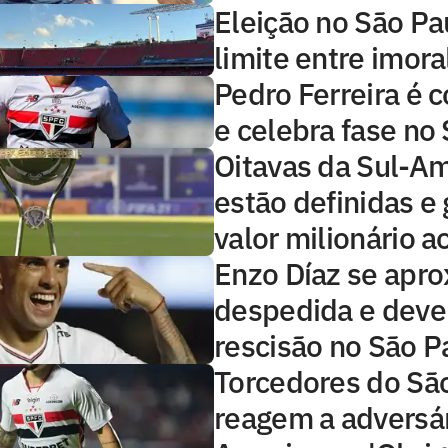
Eleição no São Pa
limite entre imoral
Pedro Ferreira é 
e celebra fase no
Oitavas da Sul-A
estão definidas e
valor milionário a
Enzo Díaz se apr
despedida e deve
rescisão no São P
Torcedores do Sã
reagem a adversár