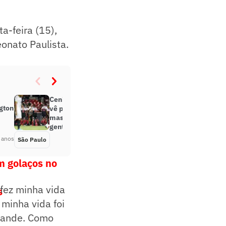
a-feira (15),
onato Paulista.
Ceni analisa goleada o São Paulo,
gton
vê primeiro tempo lento do time,
mas ressalta: ‘Um dia bacana para
gente’
 anos
São Paulo
Há 3 anos
m golaços no
a fez minha vida
s
minha vida foi
rande. Como