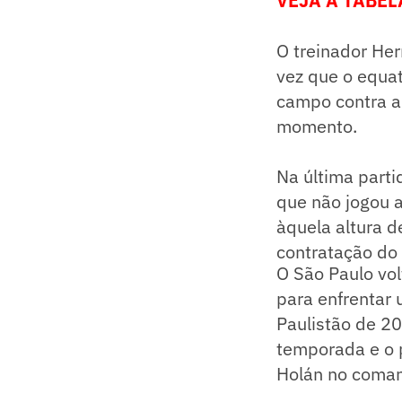
VEJA A TABEL
O treinador He
vez que o equa
campo contra a
momento.
Na última parti
que não jogou a
àquela altura 
contratação do 
O São Paulo vo
para enfrentar 
Paulistão de 20
temporada e o 
Holán no coman