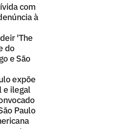
ívida com
 denúncia à
deir 'The
e do
go e São
ulo expõe
 e ilegal
convocado
 São Paulo
mericana