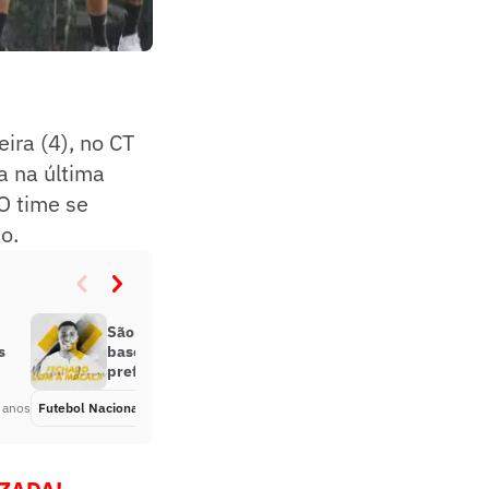
ira (4), no CT
a na última
 O time se
o.
São Paulo empresta volante da
s
base para a Ponte Preta e tem
preferência por atacante; entenda
 anos
Futebol Nacional
Há 5 anos