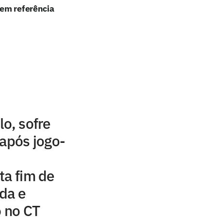
 em referência
lo, sofre
 após jogo-
ta fim de
da e
o no CT