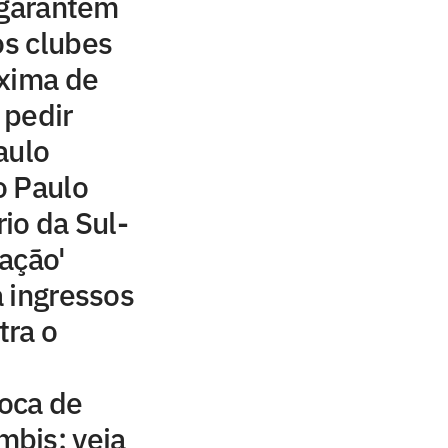
 garantem
os clubes
oxima de
 pedir
aulo
o Paulo
io da Sul-
ação'
 ingressos
ra o
roca de
bis; veja