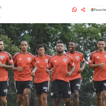
P)
Favorit
!