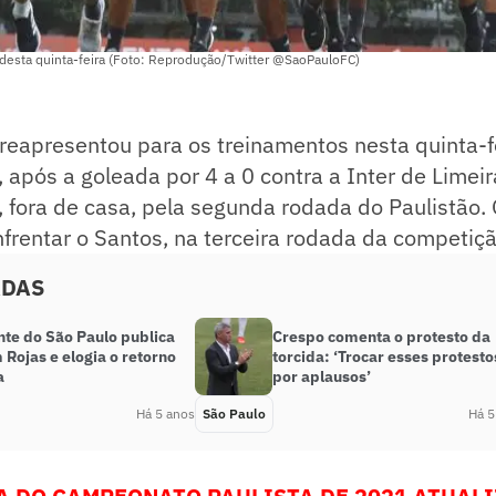
 desta quinta-feira (Foto: Reprodução/Twitter @SaoPauloFC)
reapresentou para os treinamentos nesta quinta-fe
 após a goleada por 4 a 0 contra a Inter de Limeir
), fora de casa, pela segunda rodada do Paulistão.
frentar o Santos, na terceira rodada da competiçã
ADAS
nte do São Paulo publica
Crespo comenta o protesto da
 Rojas e elogia o retorno
torcida: ‘Trocar esses protesto
a
por aplausos’
Há 5 anos
São Paulo
Há 5