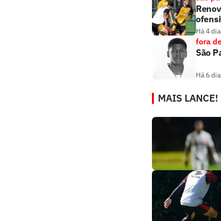
Renova
ofens
Há 4 dia
fora d
São Pa
Há 6 dia
MAIS LANCE!