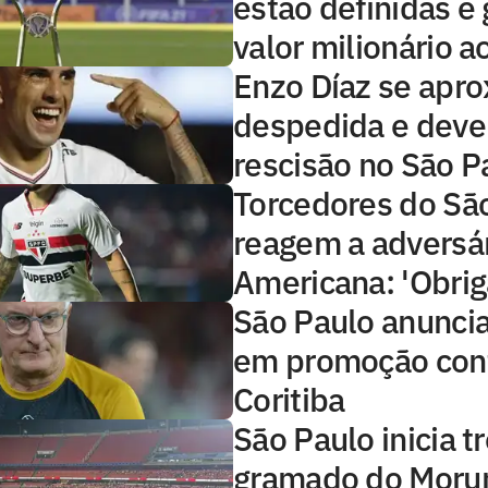
estão definidas e
valor milionário a
Enzo Díaz se apr
despedida e deve
rescisão no São P
Torcedores do Sã
reagem a adversár
Americana: 'Obrig
São Paulo anuncia
em promoção cont
Coritiba
São Paulo inicia t
gramado do Morum