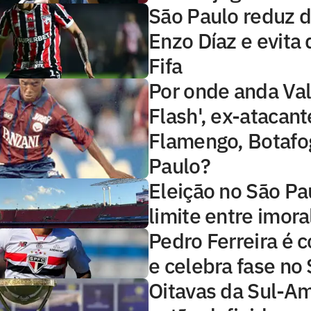
São Paulo reduz d
Enzo Díaz e evita
Fifa
Por onde anda Val
Flash', ex-atacant
Flamengo, Botafo
Paulo?
Eleição no São Pa
limite entre imoral
Pedro Ferreira é 
e celebra fase no
Oitavas da Sul-A