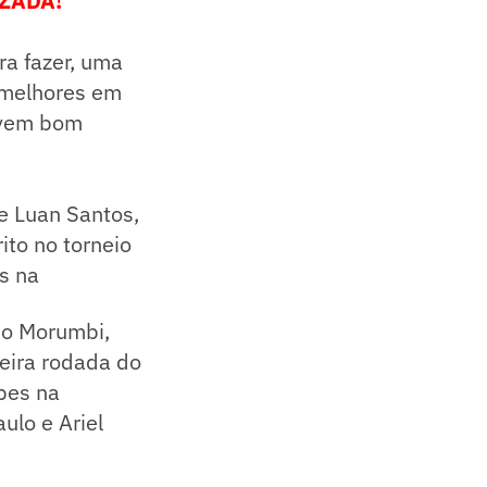
ZADA!
a fazer, uma
 melhores em
ivem bom
e Luan Santos,
ito no torneio
s na
no Morumbi,
ceira rodada do
pes na
ulo e Ariel