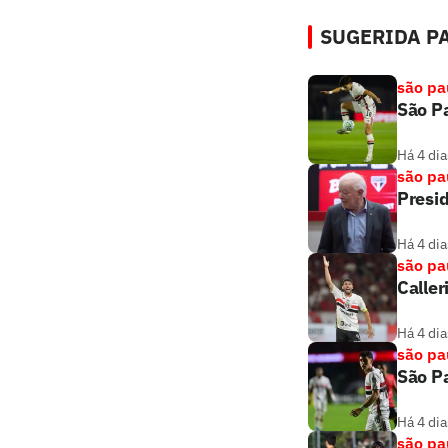
SUGERIDA PA
são pa
São Pa
Há 4 dia
são pa
Presi
Há 4 dia
são pa
Caller
Há 4 dia
são pa
São Pa
Há 4 dia
são pa