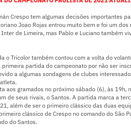
A DO CAMPEONATO PAULISTA DE 2021 ATUALI
rnán Crespo tem algumas decisões importantes par
toriano Joao Rojas entrou muito bem e foi um dos
 Inter de Limeira, mas Pablo e Luciano também v
da o Tricolor também contou com a volta do volant
 primeira partida do campeonato por não ser inscr
devido a algumas sondagens de clubes interessado
atleta.
lta aos gramados no próximo sábado (6), às 19h, 
um de seus rivais, o Santos. A partida marca a ter
21, além de ser o primeiro clássico das duas equi
primeiro clássico de Crespo no comando do São Pa
do do Santos.