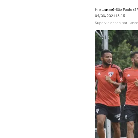
Por
Lance!
•
São Paulo (S
04/03/2021
18:15
Supervisionado
por
Lance