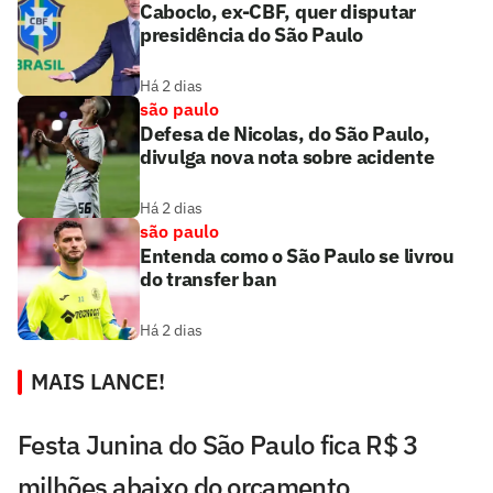
Caboclo, ex-CBF, quer disputar
presidência do São Paulo
Há 2 dias
são paulo
Defesa de Nicolas, do São Paulo,
divulga nova nota sobre acidente
Há 2 dias
são paulo
Entenda como o São Paulo se livrou
do transfer ban
Há 2 dias
MAIS LANCE!
Festa Junina do São Paulo fica R$ 3
milhões abaixo do orçamento