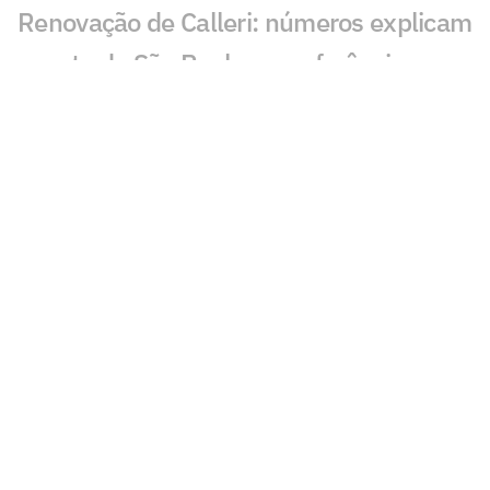
Renovação de Calleri: números explicam
aposta do São Paulo em referência
ofensiva
São Paulo se manifesta após morte de
ex-jogador da base
Lucca, do São Paulo, sofre acidente de
carro após jogo-treino
São Paulo aproveita fim de semana sem
partida e realiza jogo-treino no CT
São Paulo reduz dívida com Enzo Díaz e
evita denúncia à Fifa
Por onde anda Valdeir 'The Flash', ex-