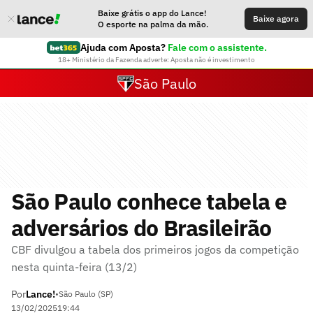
Baixe grátis o app do Lance!
Baixe agora
O esporte na palma da mão.
Ajuda com Aposta?
Fale com o assistente.
18+ Ministério da Fazenda adverte: Aposta não é investimento
São Paulo
São Paulo conhece tabela e
adversários do Brasileirão
CBF divulgou a tabela dos primeiros jogos da competição
nesta quinta-feira (13/2)
Por
Lance!
•
São Paulo (SP)
13/02/2025
19:44