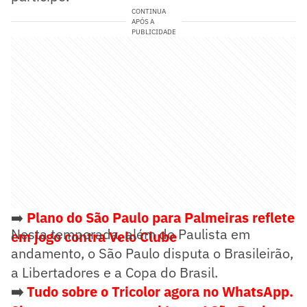
CONTINUA
APÓS A
PUBLICIDADE
➡️
Plano do São Paulo para Palmeiras reflete
Nesta temporada, além do Paulista em
em jogo contra Velo Clube
andamento, o São Paulo disputa o Brasileirão,
a Libertadores e a Copa do Brasil.
➡️
Tudo sobre o Tricolor agora no WhatsApp.