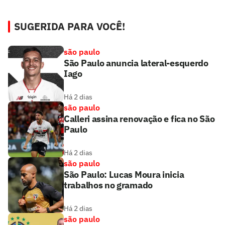
SUGERIDA PARA VOCÊ!
são paulo
São Paulo anuncia lateral-esquerdo
Iago
Há 2 dias
são paulo
Calleri assina renovação e fica no São
Paulo
Há 2 dias
são paulo
São Paulo: Lucas Moura inicia
trabalhos no gramado
Há 2 dias
são paulo